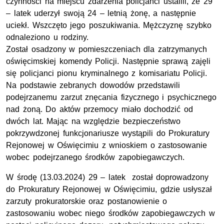
czynności na miejscu zdarzenia policjanci ustalili, że 29
– latek uderzył swoją 24 – letnią żonę, a następnie
uciekł. Wszczęto jego poszukiwania. Mężczyznę szybko
odnaleziono u rodziny.
Został osadzony w pomieszczeniach dla zatrzymanych
oświęcimskiej komendy Policji. Następnie sprawą zajęli
się policjanci pionu kryminalnego z komisariatu Policji.
Na podstawie zebranych dowodów przedstawili
podejrzanemu zarzut znęcania fizycznego i psychicznego
nad żoną. Do aktów przemocy miało dochodzić od
dwóch lat. Mając na względzie bezpieczeństwo
pokrzywdzonej funkcjonariusze wystąpili do Prokuratury
Rejonowej w Oświęcimiu z wnioskiem o zastosowanie
wobec podejrzanego środków zapobiegawczych.
W środę (13.03.2024) 29 – latek został doprowadzony
do Prokuratury Rejonowej w Oświęcimiu, gdzie usłyszał
zarzuty prokuratorskie oraz postanowienie o
zastosowaniu wobec niego środków zapobiegawczych w