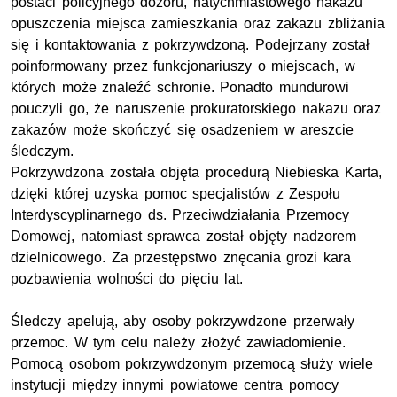
postaci policyjnego dozoru, natychmiastowego nakazu
opuszczenia miejsca zamieszkania oraz zakazu zbliżania
się i kontaktowania z pokrzywdzoną. Podejrzany został
poinformowany przez funkcjonariuszy o miejscach, w
których może znaleźć schronie. Ponadto mundurowi
pouczyli go, że naruszenie prokuratorskiego nakazu oraz
zakazów może skończyć się osadzeniem w areszcie
śledczym.
Pokrzywdzona została objęta procedurą Niebieska Karta,
dzięki której uzyska pomoc specjalistów z Zespołu
Interdyscyplinarnego ds. Przeciwdziałania Przemocy
Domowej, natomiast sprawca został objęty nadzorem
dzielnicowego. Za przestępstwo znęcania grozi kara
pozbawienia wolności do pięciu lat.
Śledczy apelują, aby osoby pokrzywdzone przerwały
przemoc. W tym celu należy złożyć zawiadomienie.
Pomocą osobom pokrzywdzonym przemocą służy wiele
instytucji między innymi powiatowe centra pomocy