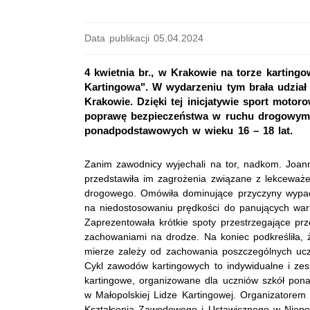
Data publikacji 05.04.2024
4 kwietnia br., w Krakowie na torze karting
Kartingowa". W wydarzeniu tym brała udzia
Krakowie. Dzięki tej inicjatywie sport mot
poprawę bezpieczeństwa w ruchu drogowym. 
ponadpodstawowych w wieku 16 – 18 lat.
Zanim zawodnicy wyjechali na tor, nadkom. Joa
przedstawiła im zagrożenia związane z lekceważ
drogowego. Omówiła dominujące przyczyny wypa
na niedostosowaniu prędkości do panujących wa
Zaprezentowała krótkie spoty przestrzegające pr
zachowaniami na drodze. Na koniec podkreśliła,
mierze zależy od zachowania poszczególnych uc
Cykl zawodów kartingowych to indywidualne i ze
kartingowe, organizowane dla uczniów szkół po
w Małopolskiej Lidze Kartingowej. Organizatore
Kształcenia Zawodowego i Ustawicznego w Niepo