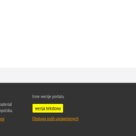
Inne wersje portalu
ateriał
wersja tekstowa
opolska.
Obsługa osób uprawnionych
ami