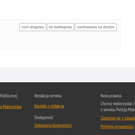
ruch drogowy
tor kartingowy
zachowania na drodze
 Publicznej
Redakcja serwisu
Nota prawna
Chcesz wykorzystać m
Kontakt z redakcją
ja Małopolska
z serwisu Policja Mał
Dostępność
Zapoznaj się z zasad
Deklaracja dostępności
Polityka prywatności