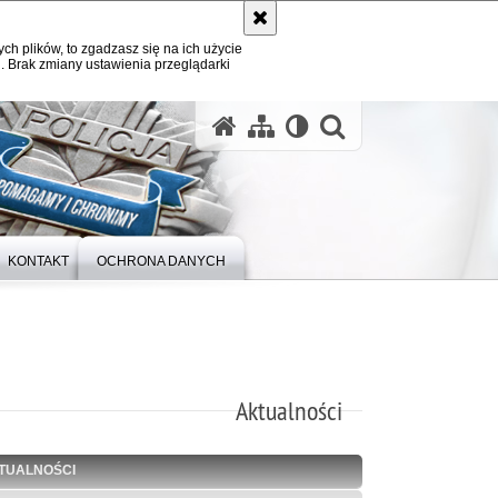
ych plików, to zgadzasz się na ich użycie
. Brak zmiany ustawienia przeglądarki
otwórz wysz
KONTAKT
OCHRONA DANYCH
Aktualności
TUALNOŚCI