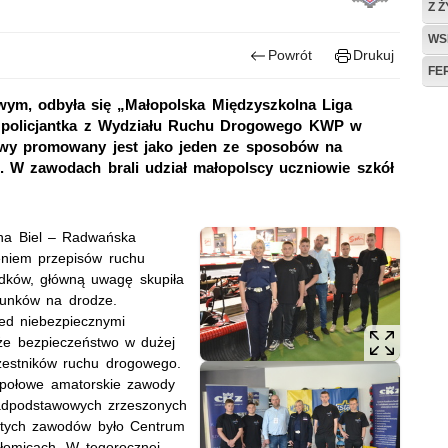
Z 
WS
Powrót
Drukuj
FE
owym, odbyła się „Małopolska Międzyszkolna Liga
ł policjantka z Wydziału Ruchu Drogowego KWP w
orowy promowany jest jako jeden ze sposobów na
W zawodach brali udział małopolscy uczniowie szkół
nna Biel – Radwańska
eniem przepisów ruchu
dków, główną uwagę skupiła
runków na drodze.
zed niebezpiecznymi
 że bezpieczeństwo w dużej
zestników ruchu drogowego.
społowe amatorskie zawody
nadpodstawowych zrzeszonych
m tych zawodów było Centrum
łomicach. W tegorocznej