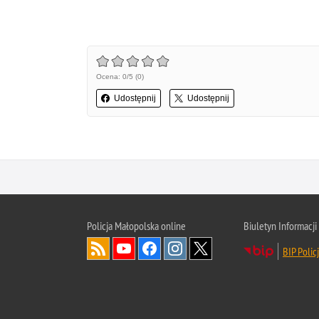
Ocena: 0/5 (0)
Udostępnij
Udostępnij
Policja Małopolska online
Biuletyn Informacji
BIP Polic