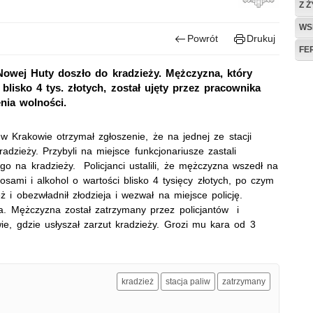
Z 
WS
Powrót
Drukuj
FE
Nowej Huty doszło do kradzieży. Mężczyzna, który
 blisko 4 tys. złotych, został ujęty przez pracownika
enia wolności.
 w Krakowie otrzymał zgłoszenie, że na jednej ze stacji
dzieży. Przybyli na miejsce funkcjonariusze zastali
go na kradzieży. Policjanci ustalili, że mężczyzna wszedł na
osami i alkohol o wartości blisko 4 tysięcy złotych, po czym
ż i obezwładnił złodzieja i wezwał na miejsce policję.
a. Mężczyzna został zatrzymany przez policjantów i
ie, gdzie usłyszał zarzut kradzieży. Grozi mu kara od 3
kradzież
stacja paliw
zatrzymany