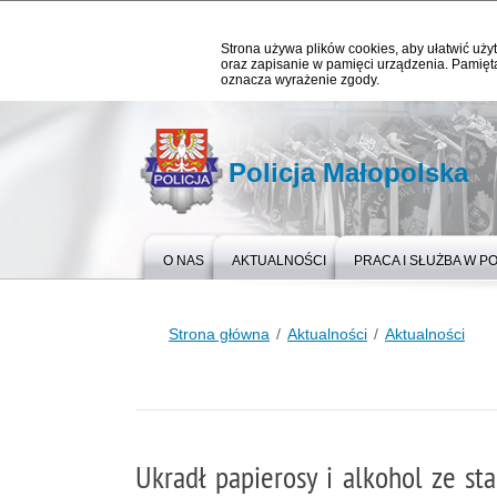
Strona używa plików cookies, aby ułatwić użyt
oraz zapisanie w pamięci urządzenia. Pamięta
oznacza wyrażenie zgody.
Policja Małopolska
O NAS
AKTUALNOŚCI
PRACA I SŁUŻBA W PO
Strona główna
Aktualności
Aktualności
Ukradł papierosy i alkohol ze st