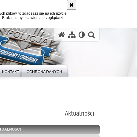
ych plików, to zgadzasz się na ich użycie
. Brak zmiany ustawienia przeglądarki
otwórz wysz
KONTAKT
OCHRONA DANYCH
Aktualności
TUALNOŚCI