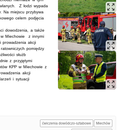
owlanych. Z łodzi wypada
y. Na miejscu przybywa
kowego celem podjęcia
ści dowodzenia, a także
i w Miechowie z innymi
 prowadzenia akcji
 ratowniczych pomiędzy
liwości służb
dnie z przyjętymi
jantów KPP w Miechowie z
rowadzenia akcji
arzeń i sytuacji
ćwiczenia dowódczo-sztabowe
Miechów