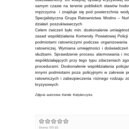
samym czasie na terenie pobliskich stawów hod
mężczyzna i znajduje się pod powierzchnia wod
Specjalistyczna Grupa Ratownictwa Wodno – Nur
działań poszukiwawczych.
Celem ćwiczeń było min. doskonalenie umiejętno
zasad współdziałania Komendy Powiatowej Policj
podmiotami ratowniczymi podczas organizowania i
ratowniczej. Wymiana umiejętności i doświadczeń
służbami. Sprawdzenie procesu alarmowania i moż
współdziałających przy tego typu zdarzeniach zgo
procedurami. Doskonalenie współdziałania polic
innymi podmiotami poza policyjnymi w zakresie p
ratowniczych i zabezpieczenia różnego rodzaju zd
kryzysowych.
Zdjęcia autorstwa Kamila Kobylarczyka.
Ocena: 0/5 (0)