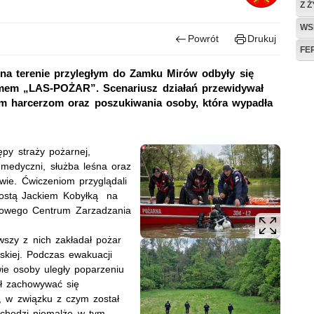
Z 
WS
Powrót
Drukuj
FE
e na terenie przyległym do Zamku Mirów odbyły się
mem „LAS-POŻAR”. Scenariusz działań przewidywał
 harcerzom oraz poszukiwania osoby, która wypadła
ępy straży pożarnej,
medyczni, służba leśna oraz
wie. Ćwiczeniom przyglądali
rostą Jackiem Kobyłką na
iatowego Centrum Zarzadzania
szy z nich zakładał pożar
skiej. Podczas ewakuacji
ie osoby uległy poparzeniu
ął zachowywać się
, w związku z czym został
dochodzi niemalże w tym