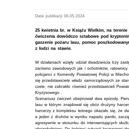
Data publikacji 06.05.2024
25 kwietnia br. w Książu Wielkim, na tereni
ćwiczenia dowódczo sztabowe pod kryptoni
gaszenie pożaru lasu, pomoc poszkodowanym
z łodzi na stawie.
W działaniach wzięły udział dwadzieścia trzy zast
zarówno zawodowych jak i ochotników, ratownicy 
policjanci z Komendy Powiatowej Policji w Miecho
się przedstawiciele władz samorządowych ze sta
czele, nie zabrakło również przedstawicieli Pow
Kryzysowego .
Scenariusz ćwiczeń obejmował dwa epizody. Pierw
lasu w którym znajdował się obóz drużyny harcer
harcerzy z kompleksu leśnego okazało się, że dw
a jeden z druhów w wyniku napadu paniki, zacz
agresywnie w stosunku do interweniujących służb
obezwładniony. Do kolejnej sytuacji kryzysowej 