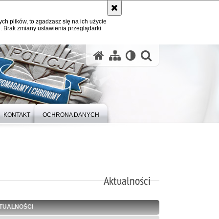
ych plików, to zgadzasz się na ich użycie
. Brak zmiany ustawienia przeglądarki
otwórz wysz
KONTAKT
OCHRONA DANYCH
Aktualności
TUALNOŚCI