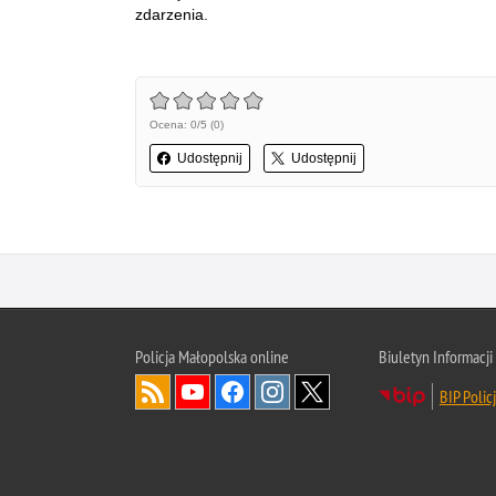
zdarzenia.
Ocena: 0/5 (0)
Udostępnij
Udostępnij
Policja Małopolska online
Biuletyn Informacji
BIP Polic