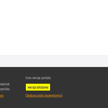
Inne wersje portalu
ateriał
wersja tekstowa
opolska.
Obsługa osób uprawnionych
ami