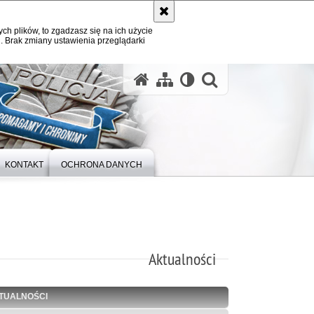
ych plików, to zgadzasz się na ich użycie
. Brak zmiany ustawienia przeglądarki
otwórz wysz
KONTAKT
OCHRONA DANYCH
Aktualności
TUALNOŚCI