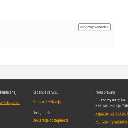
drogowy wypadek
 Publicznej
Redakcja serwisu
Nota prawna
Chcesz wykorzystać m
Kontakt z redakcją
ja Małopolska
z serwisu Policja Mał
Dostępność
Zapoznaj się z zasad
Deklaracja dostępności
Polityka prywatności