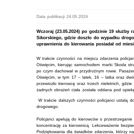
Data publikacji 24.05.2024
Wczoraj (23.05.2024) po godzinie 19 służby 
Sikorskiego, gdzie doszło do wypadku drogo
uprawnienia do kierowania posiadał od mie
W trakcie czynności na miejscu zdarzenia policjan
Oświęcim, kierując samochodem marki Skoda stra
po czym dachował w przydrożnym rowie. Pasażer
Oświęcim, w tym 17 – latek, 16 – latka oraz dw
przewiozło kierowcę oraz trzech nieletnich, gdzie 
żadnych obrażeń ciała została oddana pod opiekę
W trakcie dalszych czynności policjanci ustalą d
drogowego.
Policjanci apelują do kierowców o przestrzeganie
koncentrację za kierownicą. Lekceważenie bezpi
Podziękowania dla świadków zdarzenia, którzy nat