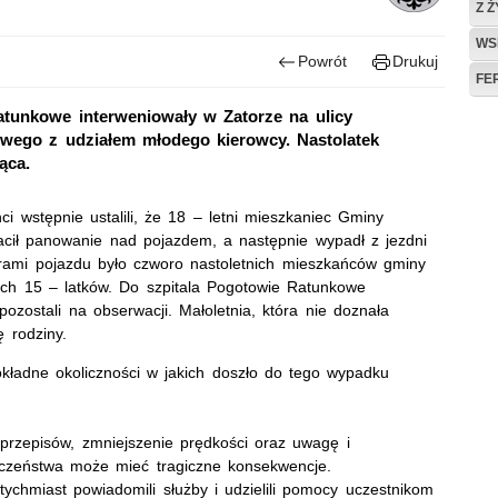
Z 
WS
Powrót
Drukuj
FE
ratunkowe interweniowały w Zatorze na ulicy
wego z udziałem młodego kierowcy. Nastolatek
siąca.
ci wstępnie ustalili, że 18 – letni mieszkaniec Gminy
cił panowanie nad pojazdem, a następnie wypadł z jezdni
ami pojazdu było czworo nastoletnich mieszkańców gminy
óch 15 – latków. Do szpitala Pogotowie Ratunkowe
pozostali na obserwacji. Małoletnia, która nie doznała
 rodziny.
okładne okoliczności w jakich doszło do tego wypadku
 przepisów, zmniejszenie prędkości oraz uwagę i
eczeństwa może mieć tragiczne konsekwencje.
ychmiast powiadomili służby i udzielili pomocy uczestnikom