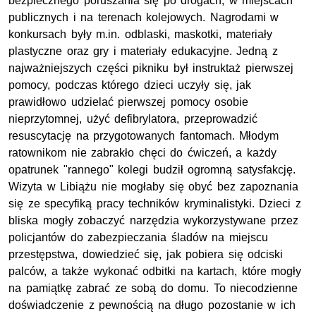
bezpiecznego poruszania się po drogach, w miejscach
publicznych i na terenach kolejowych. Nagrodami w
konkursach były m.in. odblaski, maskotki, materiały
plastyczne oraz gry i materiały edukacyjne. Jedną z
najważniejszych części pikniku był instruktaż pierwszej
pomocy, podczas którego dzieci uczyły się, jak
prawidłowo udzielać pierwszej pomocy osobie
nieprzytomnej, użyć defibrylatora, przeprowadzić
resuscytację na przygotowanych fantomach. Młodym
ratownikom nie zabrakło chęci do ćwiczeń, a każdy
opatrunek "rannego" kolegi budził ogromną satysfakcję.
Wizyta w Libiążu nie mogłaby się obyć bez zapoznania
się ze specyfiką pracy techników kryminalistyki. Dzieci z
bliska mogły zobaczyć narzędzia wykorzystywane przez
policjantów do zabezpieczania śladów na miejscu
przestępstwa, dowiedzieć się, jak pobiera się odciski
palców, a także wykonać odbitki na kartach, które mogły
na pamiątkę zabrać ze sobą do domu. To niecodzienne
doświadczenie z pewnością na długo pozostanie w ich