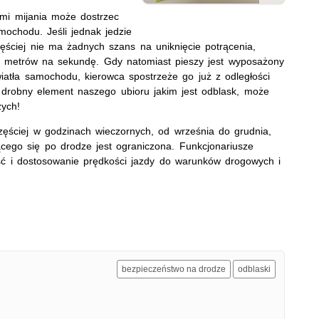
ami mijania może dostrzec
ochodu. Jeśli jednak jedzie
ęściej nie ma żadnych szans na uniknięcie potrącenia,
5 metrów na sekundę. Gdy natomiast pieszy jest wyposażony
wiatła samochodu, kierowca spostrzeże go już z odległości
drobny element naszego ubioru jakim jest odblask, może
zych!
ęściej w godzinach wieczornych, od września do grudnia,
ącego się po drodze jest ograniczona. Funkcjonariusze
ść i dostosowanie prędkości jazdy do warunków drogowych i
bezpieczeństwo na drodze
odblaski