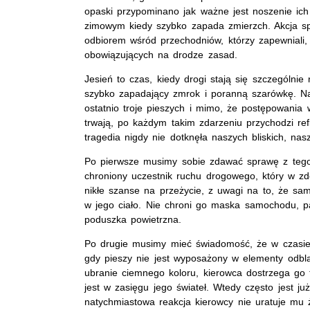
opaski przypominano jak ważne jest noszenie ich
zimowym kiedy szybko zapada zmierzch. Akcja s
odbiorem wśród przechodniów, którzy zapewniali,
obowiązujących na drodze zasad.
Jesień to czas, kiedy drogi stają się szczególni
szybko zapadający zmrok i poranną szarówkę. N
ostatnio troje pieszych i mimo, że postępowania
trwają, po każdym takim zdarzeniu przychodzi refl
tragedia nigdy nie dotknęła naszych bliskich, na
Po pierwsze musimy sobie zdawać sprawę z tego,
chroniony uczestnik ruchu drogowego, który w z
nikłe szanse na przeżycie, z uwagi na to, że s
w jego ciało. Nie chroni go maska samochodu, p
poduszka powietrzna.
Po drugie musimy mieć świadomość, że w czasie 
gdy pieszy nie jest wyposażony w elementy odbl
ubranie ciemnego koloru, kierowca dostrzega go
jest w zasięgu jego świateł. Wtedy często jest j
natychmiastowa reakcja kierowcy nie uratuje mu ż