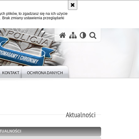
ych plików, to zgadzasz się na ich użycie
. Brak zmiany ustawienia przeglądarki
otwórz wysz
KONTAKT
OCHRONA DANYCH
Aktualności
TUALNOŚCI