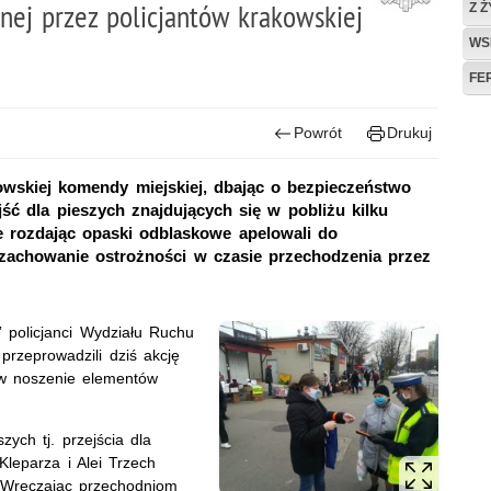
nej przez policjantów krakowskiej
Z 
WS
FE
Powrót
Drukuj
owskiej komendy miejskiej, dbając o bezpieczeństwo
jść dla pieszych znajdujących się w pobliżu kilku
e rozdając opaski odblaskowe apelowali do
 zachowanie ostrożności w czasie przechodzenia przez
” policjanci Wydziału Ruchu
przeprowadzili dziś akcję
ów noszenie elementów
zych tj. przejścia dla
leparza i Alei Trzech
. Wręczając przechodniom