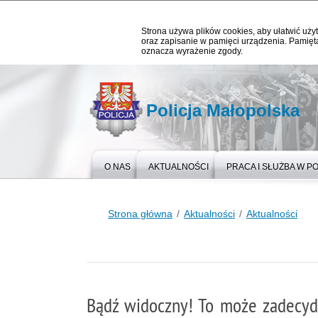
Strona używa plików cookies, aby ułatwić użyt
oraz zapisanie w pamięci urządzenia. Pamięta
oznacza wyrażenie zgody.
Policja Małopolska
O NAS
AKTUALNOŚCI
PRACA I SŁUŻBA W PO
Strona główna
Aktualności
Aktualności
Bądź widoczny! To może zadecyd