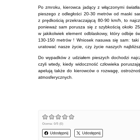
Po zmroku, kierowca jadący z włączonymi światł
pieszego z odległości 20-30 metrów od maski sam
z prędkością przekraczającą 80-90 km/h, to najcz
ponieważ sam porusza się z szybkością około 2
w jakikolwiek element odblaskowy, który odbije ś
130-150 metrów ! Wniosek nasuwa się sam: taki 
uratować nasze życie, czy życie naszych najbliżs
Do wypadków z udziałem pieszych dochodzi najcz
czyli wtedy, kiedy widoczność człowieka poruszaj
apelują także do kierowców o rozwagę, ostrożno
atmosferycznych.
Ocena: 0/5 (0)
Udostępnij
Udostępnij