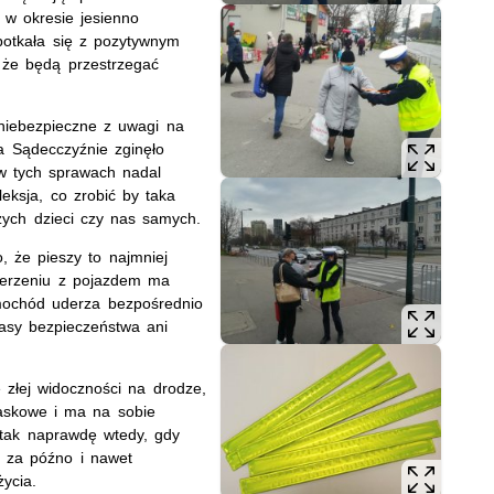
 w okresie jesienno
potkała się z pozytywnym
 że będą przestrzegać
e niebezpieczne z uwagi na
a Sądecczyźnie zginęło
 w tych sprawach nadal
eksja, co zrobić by taka
szych dzieci czy nas samych.
 że pieszy to najmniej
derzeniu z pojazdem ma
amochód uderza bezpośrednio
asy bezpieczeństwa ani
złej widoczności na drodze,
askowe i ma na sobie
 tak naprawdę wtedy, gdy
uż za późno i nawet
ycia.