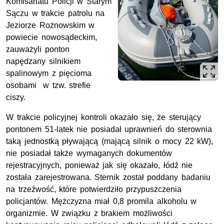
Komisariatu Policji w Starym
Sączu w trakcie patrolu na
Jeziorze Rożnowskim w
powiecie nowosądeckim,
zauważyli ponton
napędzany silnikiem
spalinowym z pięcioma
osobami w tzw. strefie
ciszy.
W trakcie policyjnej kontroli okazało się, że sterujący
pontonem 51-latek nie posiadał uprawnień do sterownia
taką jednostką pływającą (mającą silnik o mocy 22 kW),
nie posiadał także wymaganych dokumentów
rejestracyjnych, ponieważ jak się okazało, łódź nie
została zarejestrowana. Sternik został poddany badaniu
na trzeźwość, które potwierdziło przypuszczenia
policjantów. Mężczyzna miał 0,8 promila alkoholu w
organizmie. W związku z brakiem możliwości