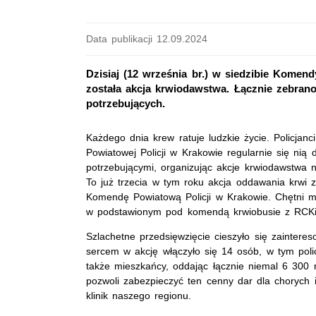
Data publikacji 12.09.2024
Dzisiaj (12 września br.) w siedzibie Kome
została akcja krwiodawstwa. Łącznie zebrano n
potrzebujących.
Każdego dnia krew ratuje ludzkie życie. Policjan
Powiatowej Policji w Krakowie regularnie się ni
potrzebującymi, organizując akcje krwiodawstwa na
To już trzecia w tym roku akcja oddawania krwi 
Komendę Powiatową Policji w Krakowie. Chętni mi
w podstawionym pod komendą krwiobusie
z RCKi
Szlachetne przedsięwzięcie cieszyło się zaintere
sercem w akcję włączyło się 14 osób, w tym policj
także mieszkańcy, oddając łącznie niemal 6 300 
pozwoli zabezpieczyć ten cenny dar dla chorych i 
klinik naszego regionu.