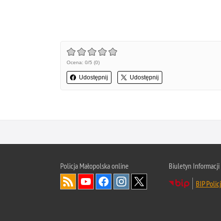
Ocena: 0/5 (0)
Udostępnij
Udostępnij
Policja Małopolska online
Biuletyn Informacji
BIP Polic