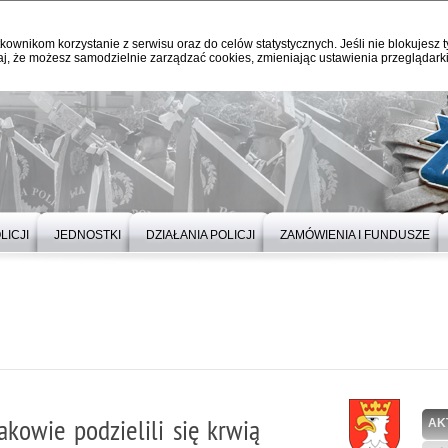
kownikom korzystanie z serwisu oraz do celów statystycznych. Jeśli nie blokujesz t
j, że możesz samodzielnie zarządzać cookies, zmieniając ustawienia przeglądarki
LICJI
JEDNOSTKI
DZIAŁANIA POLICJI
ZAMÓWIENIA I FUNDUSZE
akowie podzielili się krwią
AK