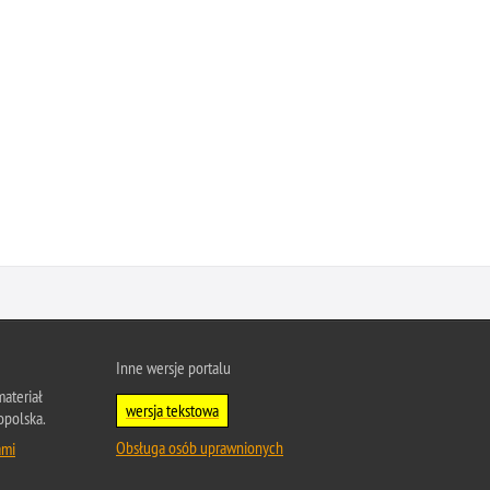
Inne wersje portalu
ateriał
wersja tekstowa
opolska.
Obsługa osób uprawnionych
ami