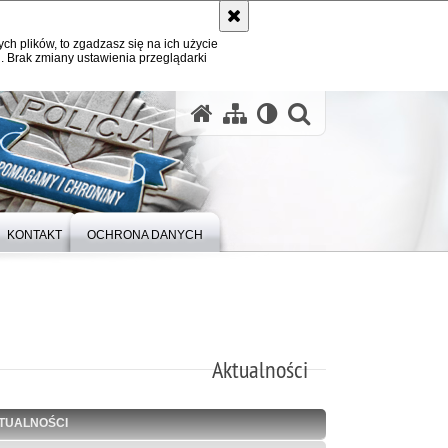
ych plików, to zgadzasz się na ich użycie
. Brak zmiany ustawienia przeglądarki
otwórz wysz
KONTAKT
OCHRONA DANYCH
Aktualności
TUALNOŚCI