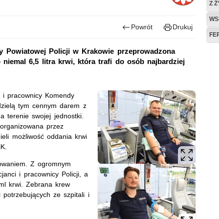
Z 
WS
Powrót
Drukuj
FE
ndy Powiatowej Policji w Krakowie przeprowadzona
iemal 6,5 litra krwi, która trafi do osób najbardziej
ci i pracownicy Komendy
ą dzielą tym cennym darem z
 terenie swojej jednostki.
zorganizowana przez
eli możliwość oddania krwi
K.
sowaniem
. Z
ogromnym
anci i pracownicy Policji, a
ml krwi. Zebrana krew
potrzebujących ze szpitali i