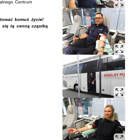
nalnego Centrum
tować komuś życie!
 się tą cenną cząstką