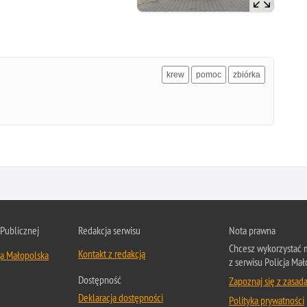
krew
pomoc
zbiórka
 Publicznej
Redakcja serwisu
Nota prawna
Chcesz wykorzystać m
Kontakt z redakcją
ja Małopolska
z serwisu Policja Mał
Dostępność
Zapoznaj się z zasad
Deklaracja dostępności
Polityka prywatności