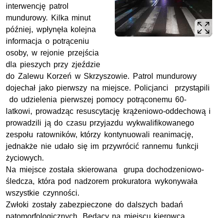
interwencję patrol
mundurowy. Kilka minut
później, wpłynęła kolejna
informacja o potrąceniu
osoby, w rejonie przejścia
dla pieszych przy zjeździe
do Zalewu Korzeń w Skrzyszowie. Patrol mundurowy
dojechał jako pierwszy na miejsce. Policjanci przystąpili
do udzielenia pierwszej pomocy potrąconemu 60-
latkowi, prowadząc resuscytację krążeniowo-oddechową i
prowadzili ją do czasu przyjazdu wykwalifikowanego
zespołu ratowników, którzy kontynuowali reanimację,
jednakże nie udało się im przywrócić rannemu funkcji
życiowych.
Na miejsce została skierowana grupa dochodzeniowo-
śledcza, która pod nadzorem prokuratora wykonywała
wszystkie czynności.
Zwłoki zostały zabezpieczone do dalszych badań
patomorfologicznych. Będący na miejscu kierowca