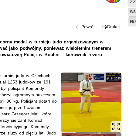
Z 
WS
FE
Powrót
Drukuj
rebrny medal w turnieju judo organizowanym w
ować jako podwójny, ponieważ wieloletnim trenerem
owiatowej Policji w Bochni – kierownik rewiru
 turniej judo w Czechach.
ział 1253 judoków ze 191
 był policjant Komendy
zakończył ogromnym sukcesem.
i 90 kg. Policjant dotarł do
kończąc przed czasem.
isarz Grzegorz Maj, który
tarszy sierżant Konrad
Interwencyjnego Komendy
ze służy od pięciu lat. Judo