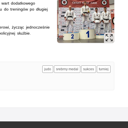
st wart dodatkowego
u do treningów po długiej
erowi, życząc jednocześnie
licyjnej służbie.
judo
srebrny medal
sukces
turniej