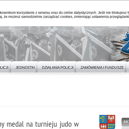
kownikom korzystanie z serwisu oraz do celów statystycznych. Jeśli nie blokujesz t
j, że możesz samodzielnie zarządzać cookies, zmieniając ustawienia przeglądarki
LICJI
JEDNOSTKI
DZIAŁANIA POLICJI
ZAMÓWIENIA I FUNDUSZE
ny medal na turnieju judo w
AK