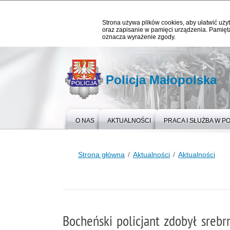
Strona używa plików cookies, aby ułatwić użyt
oraz zapisanie w pamięci urządzenia. Pamięta
oznacza wyrażenie zgody.
Policja Małopolska
O NAS
AKTUALNOŚCI
PRACA I SŁUŻBA W PO
Strona główna
Aktualności
Aktualności
Bocheński policjant zdobył srebr