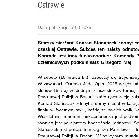
Ostrawie
Data publikacji 17.03.2025
Starszy sierżant Konrad Stanuszek zdobył s
czeskiej Ostrawie. Sukces ten należy odnot
Konrada jest inny funkcjonariusz Komendy P
dzielnicowych podkomisarz Grzegorz Maj.
W sobotę (15 marca br.) rozpoczął się trzydniowy
W zawodach
Ostrava Judo Open 2025
wzięło ud
klubów 16 krajów. Jednym z uczestników turnieju
Powiatowej Policji w Bochni, który rywalizację 
Konrad Stanuszek zdobył srebrny medal w kategori
finału w świetnym stylu, każdą ze swoich walk, 
Wieloletnim trenerem funkcjonariusza jest podkom
również jest policjantem bocheńskiej jednostki. S
Stanuszek jest policjantem Ogniwa Patrolowo – 
Powiatowej Policji w Bochni. W policyjnym mundur