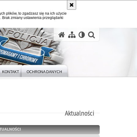
ych plików, to zgadzasz się na ich użycie
. Brak zmiany ustawienia przeglądarki
otwórz wysz
KONTAKT
OCHRONA DANYCH
Aktualności
TUALNOŚCI