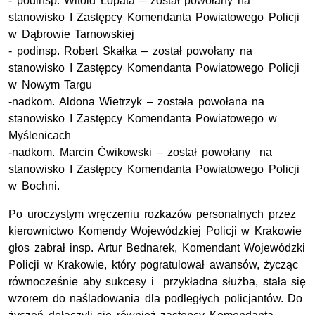
- podinsp. Witold Łopata – został powołany na
stanowisko I Zastępcy Komendanta Powiatowego Policji
w Dąbrowie Tarnowskiej
- podinsp. Robert Skałka – został powołany na
stanowisko I Zastępcy Komendanta Powiatowego Policji
w Nowym Targu
-nadkom. Aldona Wietrzyk – została powołana na
stanowisko I Zastępcy Komendanta Powiatowego w
Myślenicach
-nadkom. Marcin Ćwikowski – został powołany na
stanowisko I Zastępcy Komendanta Powiatowego Policji
w Bochni.
Po uroczystym wręczeniu rozkazów personalnych przez
kierownictwo Komendy Wojewódzkiej Policji w Krakowie
głos zabrał insp. Artur Bednarek, Komendant Wojewódzki
Policji w Krakowie, który pogratulował awansów, życząc
równocześnie aby sukcesy i przykładna służba, stała się
wzorem do naśladowania dla podległych policjantów. Do