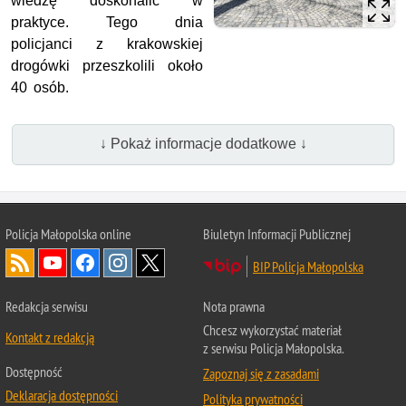
wiedzę doskonalić w
praktyce. Tego dnia
policjanci z krakowskiej
drogówki przeszkolili około
40 osób.
↓ Pokaż informacje dodatkowe ↓
Policja Małopolska online
Biuletyn Informacji Publicznej
BIP Policja Małopolska
Redakcja serwisu
Nota prawna
Chcesz wykorzystać materiał
Kontakt z redakcją
z serwisu Policja Małopolska.
Dostępność
Zapoznaj się z zasadami
Deklaracja dostępności
Polityka prywatności