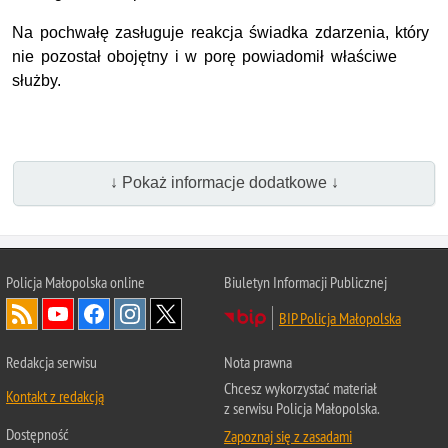
Na pochwałę zasługuje reakcja świadka zdarzenia, który
nie pozostał obojętny i w porę powiadomił właściwe
służby.
↓ Pokaż informacje dodatkowe ↓
Policja Małopolska online
Biuletyn Informacji Publicznej
BIP Policja Małopolska
Redakcja serwisu
Nota prawna
Chcesz wykorzystać materiał
Kontakt z redakcją
z serwisu Policja Małopolska.
Dostępność
Zapoznaj się z zasadami