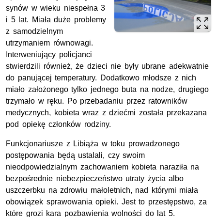
synów w wieku niespełna 3
i 5 lat. Miała duże problemy
z samodzielnym
utrzymaniem równowagi.
Interweniujący policjanci
stwierdzili również, że dzieci nie były ubrane adekwatnie
do panującej temperatury. Dodatkowo młodsze z nich
miało założonego tylko jednego buta na nodze, drugiego
trzymało w ręku. Po przebadaniu przez ratowników
medycznych, kobieta wraz z dziećmi została przekazana
pod opiekę członków rodziny.
Funkcjonariusze z Libiąża w toku prowadzonego
postępowania będą ustalali, czy swoim
nieodpowiedzialnym zachowaniem kobieta naraziła na
bezpośrednie niebezpieczeństwo utraty życia albo
uszczerbku na zdrowiu małoletnich, nad którymi miała
obowiązek sprawowania opieki. Jest to przestępstwo, za
które grozi kara pozbawienia wolności do lat 5.