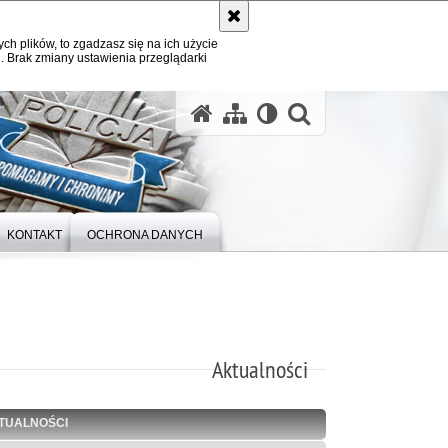
ych plików, to zgadzasz się na ich użycie
. Brak zmiany ustawienia przeglądarki
otwórz wysz
KONTAKT
OCHRONA DANYCH
Aktualności
TUALNOŚCI