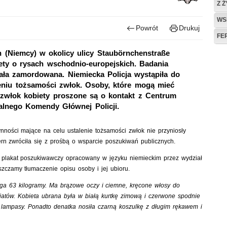
Z 
WS
Powrót
Drukuj
FE
rn (Niemcy) w okolicy ulicy Staubörnchenstraße
ety o rysach wschodnio-europejskich. Badania
ała zamordowana. Niemiecka Policja wystąpiła do
leniu tożsamości zwłok. Osoby, które mogą mieć
zwłok kobiety proszone są o kontakt z Centrum
lnego Komendy Głównej Policji.
nności mające na celu ustalenie tożsamości zwłok nie przyniosły
tern zwróciła się z prośbą o wsparcie poszukiwań publicznych.
 plakat poszukiwawczy opracowany w języku niemieckim przez wydział
szczamy tłumaczenie opisu osoby i jej ubioru.
ga 63 kilogramy. Ma brązowe oczy i ciemne, kręcone włosy do
atów. Kobieta ubrana była w białą kurtkę zimową i czerwone spodnie
ampasy. Ponadto denatka nosiła czarną koszulkę z długim rękawem i