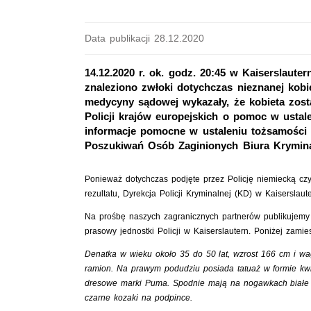
Data publikacji 28.12.2020
14.12.2020 r. ok. godz. 20:45 w Kaiserslaute
znaleziono zwłoki dotychczas nieznanej kobi
medycyny sądowej wykazały, że kobieta zost
Policji krajów europejskich o pomoc w usta
informacje pomocne w ustaleniu tożsamości 
Poszukiwań Osób Zaginionych Biura Krymina
Ponieważ dotychczas podjęte przez Policję niemiecką czy
rezultatu, Dyrekcja Policji Kryminalnej (KD) w Kaiserslau
Na prośbę naszych zagranicznych partnerów publikujemy
prasowy jednostki Policji w Kaiserslautern. Poniżej zamie
Denatka w wieku około 35 do 50 lat, wzrost 166 cm i wa
ramion. Na prawym podudziu posiada tatuaż w formie kwi
dresowe marki Puma. Spodnie mają na nogawkach białe l
czarne kozaki na podpince.