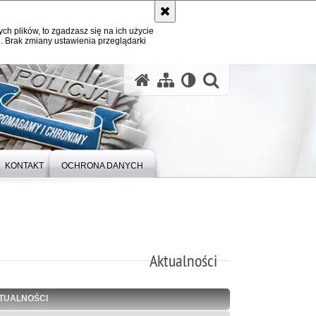
ych plików, to zgadzasz się na ich użycie
. Brak zmiany ustawienia przeglądarki
otwórz wysz
KONTAKT
OCHRONA DANYCH
Aktualności
TUALNOŚCI