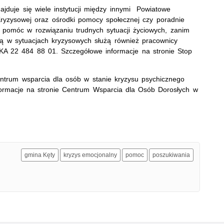
jduje się wiele instytucji między innymi Powiatowe
ryzysowej oraz ośrodki pomocy społecznej czy poradnie
i pomóc w rozwiązaniu trudnych sytuacji życiowych, zanim
cą w sytuacjach kryzysowych służą również pracownicy
AKA 22 484 88 01. Szczegółowe informacje na stronie Stop
entrum wsparcia dla osób w stanie kryzysu psychicznego
formacje na stronie Centrum Wsparcia dla Osób Dorosłych w
gmina Kęty
kryzys emocjonalny
pomoc
poszukiwania