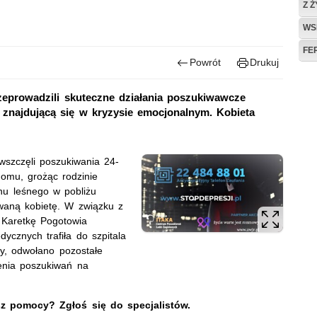
Z 
WS
FE
Powrót
Drukuj
rzeprowadzili skuteczne działania poszukiwawcze
 znajdującą się w kryzysie emocjonalnym. Kobieta
 wszczęli poszukiwania 24-
 domu, grożąc rodzinie
enu leśnego w pobliżu
iwaną kobietę. W związku z
 Karetkę Pogotowia
cznych trafiła do szpitala
ty, odwołano pozostałe
enia poszukiwań na
z pomocy? Zgłoś się do specjalistów.