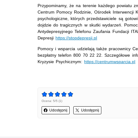
Przypominamy, że na terenie każdego powiatu zna
Centrum Pomocy Rodzinie, Ośrodek Interwencji K
psychologiczne, których przedstawiciele są gotow
dojdzie do tragicznych w skutki wydarzeń. Pomo
Antydepresyjnego Telefonu Zaufania Fundacji IT
Depresji
https://stopdepresji.pl
Pomocy i wsparcia udzielają także pracownicy C
bezpłatny telefon 800 70 22 22. Szczegółowe in
Kryzysie Psychicznym:
https://centrumwsparcia.pl
Ocena: 5/5 (1)
Udostępnij
Udostępnij