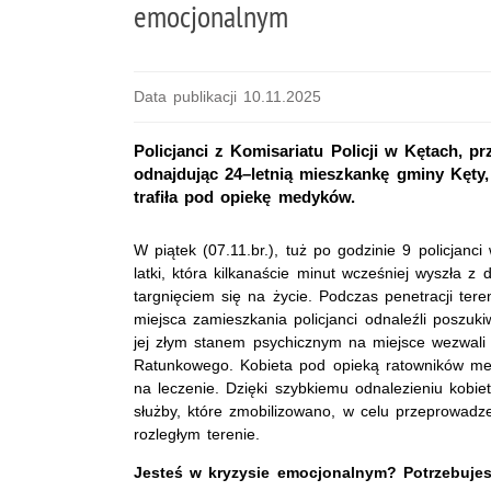
emocjonalnym
Data publikacji 10.11.2025
Policjanci z Komisariatu Policji w Kętach, p
odnajdując 24–letnią mieszkankę gminy Kęty,
trafiła pod opiekę medyków.
W piątek (07.11.br.), tuż po godzinie 9 policjanci
latki, która kilkanaście minut wcześniej wyszła z
targnięciem się na życie. Podczas penetracji ter
miejsca zamieszkania policjanci odnaleźli poszuk
jej złym stanem psychicznym na miejsce wezwali
Ratunkowego. Kobieta pod opieką ratowników medy
na leczenie. Dzięki szybkiemu odnalezieniu kobie
służby, które zmobilizowano, w celu przeprowadz
rozległym terenie.
Jesteś w kryzysie emocjonalnym? Potrzebujes