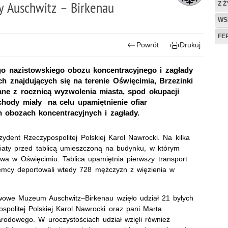
y Auschwitz – Birkenau
Z 
WS
FE
Powrót
Drukuj
iego nazistowskiego obozu koncentracyjnego i zagłady
h znajdujących się na terenie Oświęcimia, Brzezinki
ne z rocznicą wyzwolenia miasta, spod okupacji
chody miały na celu upamiętnienie ofiar
 obozach koncentracyjnych i zagłady.
ydent Rzeczypospolitej Polskiej Karol Nawrocki. Na kilka
wiaty przed tablicą umieszczoną na budynku, w którym
owa w Oświęcimiu. Tablica upamiętnia pierwszy transport
emcy deportowali wtedy 728 mężczyzn z więzienia w
wowe Muzeum Auschwitz–Birkenau wzięło udział 21 byłych
politej Polskiej Karol Nawrocki oraz pani Marta
arodowego. W uroczystościach udział wzięli również