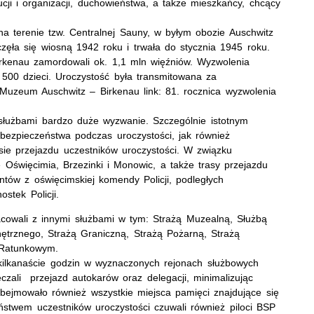
tucji i organizacji, duchowieństwa, a także mieszkańcy, chcący
a terenie tzw. Centralnej Sauny, w byłym obozie Auschwitz
zęła się wiosną 1942 roku i trwała do stycznia 1945 roku.
irkenau zamordowali ok. 1,1 mln więźniów. Wyzwolenia
 500 dzieci. Uroczystość była transmitowana za
Muzeum Auschwitz – Birkenau link: 81. rocznica wyzwolenia
służbami bardzo duże wyzwanie. Szczególnie istotnym
bezpieczeństwa podczas uroczystości, jak również
ie przejazdu uczestników uroczystości. W związku
Oświęcimia, Brzezinki i Monowic, a także trasy przejazdu
antów z oświęcimskiej komendy Policji, podległych
nostek Policji.
racowali z innymi służbami w tym: Strażą Muzealną, Służbą
trznego, Strażą Graniczną, Strażą Pożarną, Strażą
m Ratunkowym.
z kilkanaście godzin w wyznaczonych rejonach służbowych
eczali przejazd autokarów oraz delegacji, minimalizując
bejmowało również wszystkie miejsca pamięci znajdujące się
ństwem uczestników uroczystości czuwali również piloci BSP