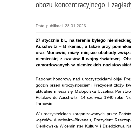
obozu koncentracyjnego i zagład
Data publikacji 28.01.2026
27 stycznia br., na terenie byłego niemieck
Auschwitz – Birkenau, a także przy pomnikac
oraz Monowic, miały miejsce obchody związa
niemieckiej z czasów II wojny światowej. Ob
zamordowanych w niemieckich nazistowskich
Patronat honorowy nad uroczystościami objął Prez
godzin przed uroczystościami Prezydent złożył k
aktualnie mieści się Małopolska Uczelnia Państw
Polaków do Auschwitz. 14 czerwca 1940 roku Ni
Tarnowie.
W uroczystościach zorganizowanych przez Państ
więźniów Auschwitz–Birkenau, Prezydent Rzeczypos
Cienkowska Wiceminister Kultury i Dziedzictwa N