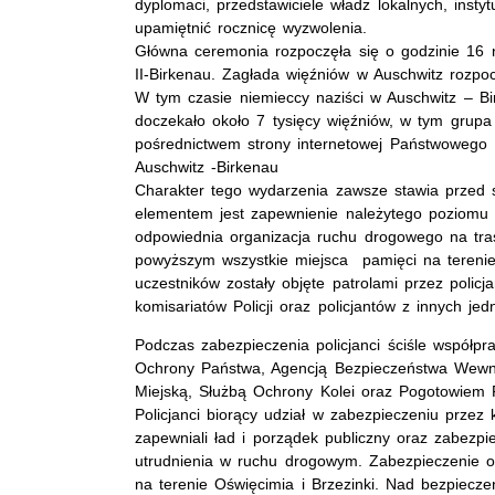
dyplomaci, przedstawiciele władz lokalnych, insty
upamiętnić rocznicę wyzwolenia.
Główna ceremonia rozpoczęła się o godzinie 16 n
II-Birkenau. Zagłada więźniów w Auschwitz rozpoc
W tym czasie niemieccy naziści w Auschwitz – B
doczekało około 7 tysięcy więźniów, w tym grupa
pośrednictwem strony internetowej Państwowego 
Auschwitz -Birkenau
Charakter tego wydarzenia zawsze stawia przed 
elementem jest zapewnienie należytego poziomu 
odpowiednia organizacja ruchu drogowego na tras
powyższym wszystkie miejsca pamięci na terenie 
uczestników zostały objęte patrolami przez policj
komisariatów Policji oraz policjantów z innych jed
Podczas zabezpieczenia policjanci ściśle współp
Ochrony Państwa, Agencją Bezpieczeństwa Wewnę
Miejską, Służbą Ochrony Kolei oraz Pogotowie
Policjanci biorący udział w zabezpieczeniu prze
zapewniali ład i porządek publiczny oraz zabezpi
utrudnienia w ruchu drogowym. Zabezpieczenie o
na terenie Oświęcimia i Brzezinki. Nad bezpiecze