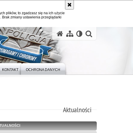
ych plików, to zgadzasz się na ich użycie
. Brak zmiany ustawienia przeglądarki
otwórz wysz
KONTAKT
OCHRONA DANYCH
Aktualności
TUALNOŚCI