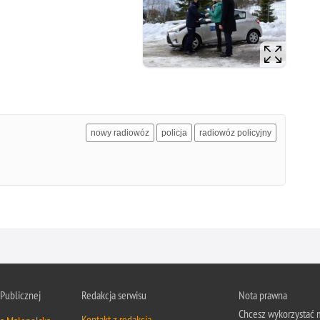
nowy radiowóz
policja
radiowóz policyjny
 Publicznej
Redakcja serwisu
Nota prawna
Chcesz wykorzystać m
Kontakt z redakcją