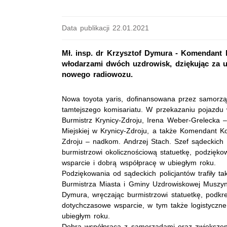
Data publikacji 22.01.2021
Mł. insp. dr Krzysztof Dymura - Komendant 
włodarzami dwóch uzdrowisk, dziękując za 
nowego radiowozu.
Nowa toyota yaris, dofinansowana przez samorząd
tamtejszego komisariatu. W przekazaniu pojazdu w
Burmistrz Krynicy-Zdroju, Irena Weber-Grelecka
Miejskiej w Krynicy-Zdroju, a także Komendant Kom
Zdroju – nadkom. Andrzej Stach. Szef sądeckich p
burmistrzowi okolicznościową statuetkę, podziękow
wsparcie i dobrą współpracę w ubiegłym roku.
Podziękowania od sądeckich policjantów trafiły t
Burmistrza Miasta i Gminy Uzdrowiskowej Muszyna
Dymura, wręczając burmistrzowi statuetkę, podkre
dotychczasowe wsparcie, w tym także logistyczn
ubiegłym roku.
Dobra współpraca z samorządami oraz zwiększeni