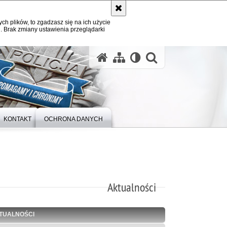
ych plików, to zgadzasz się na ich użycie
. Brak zmiany ustawienia przeglądarki
otwórz wysz
KONTAKT
OCHRONA DANYCH
Aktualności
TUALNOŚCI