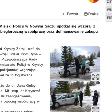
Z 
WS
Powrót
Drukuj
FE
Miejski Policji w Nowym Sączu spotkał się wczoraj z
ubiegłoroczną współpracę oraz dofinansowanie zakupu
 Krynicy-Zdroju trafi do
zięli udział Piotr Ryba –
 – Przewodnicząca Rady
isariatu Policji w Krynicy-
olicjantów, wręczając
ał za to logistyczne
akże do dr. Jana Golby -
. Mł. insp. dr Krzysztof
ślił zaangażowanie,
e i owocną współpracę w
e policyjnego taboru