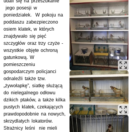
udali się na przeszukanie
jego posesji w
poniedziałek. W pokoju na
poddaszu zabezpieczono
osiem klatek, w których
znajdywało się pięć
szczygłów oraz trzy czyże -
wszystkie objęte ochroną
gatunkową. W
pomieszczeniu
gospodarczym policjanci
odnaleźli także tzw.
„żywołapkę”, siatkę służącą
do nielegalnego odłowu
dzikich ptaków, a także kilka
pustych klatek, czekających
prawdopodobnie na nowych,
skrzydlatych lokatorów.
Strażnicy leśni nie mieli