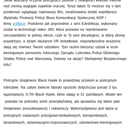
Świat widziany oczyma policyjnych pilotów z odległości kilkuset metrów
nad ziemią wygląda zupełnie inaczej. Teraz także Ty możesz się o tym
przekonać oglądając najnowszy film, zrealizowany dzięki współpracy
Wydziału Promocji Policji Biura Komunikacji Społecznej KGP i
firmy
vr360.pl
. Podobnie jak poprzednie z serii #JestAkcja, wykonany
został w technologii video 360, która pozwala na rejestrowanie
rzeczywistości w pełnej sferze, czyli to Ty sam decydujesz, w którą stronę
popatrzysz, a dzięki okularom VR dodatkowe, niepowtarzalne wrażenia
stają się również Twoim udziałem. Tym razem bierzesz udział w locie
treningowym personelu lotniczego Zarządu Lotnictwa Policji Głównego
Sztabu Policji nad Warszawą. Gotowy na akcję? Startujemy! Bezpiecznego
lotuJ
Policyjne śmigłowce
Black Hawk
to prawdziwy przełom w policyjnym
lotnictwie. Na całym świecie fabryki opuściło dotychczas ponad 3 tys.
egzemplarzy S-70i
Black Hawk
, które latają w 31 państwach. Model ten
powstał na potrzeby armii amerykańskiej, ale sprawdza się także jako
śmigłowiec poszukiwawczy i ratowniczy. Wykorzystywany jest także w
policyjnych zadaniach pościgowo-blokadowych, transportowych,
desantowych, obserwacyjno-rozpoznawczych, szkoleniowo-treningowych.