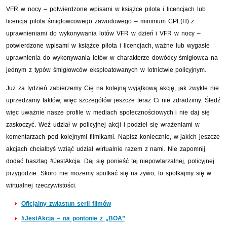
VFR w nocy – potwierdzone wpisami w książce pilota i licencjach lub
licencja pilota śmigłowcowego zawodowego – minimum CPL(H) z
uprawnieniami do wykonywania lotów VFR w dzień i VFR w nocy –
potwierdzone wpisami w książce pilota i licencjach, ważne lub wygasłe
uprawnienia do wykonywania lotów w charakterze dowódcy śmigłowca na
jednym z typów śmigłowców eksploatowanych w lotnictwie policyjnym.
Już za tydzień zabierzemy Cię na kolejną wyjątkową akcję, jak zwykle nie
uprzedzamy faktów, więc szczegółów jeszcze teraz Ci nie zdradzimy. Śledź
więc uważnie nasze profile w mediach społecznościowych i nie daj się
zaskoczyć. Weź udział w policyjnej akcji i podziel się wrażeniami w
komentarzach pod kolejnymi filmikami. Napisz koniecznie, w jakich jeszcze
akcjach chciałbyś wziąć udział wirtualnie razem z nami. Nie zapomnij
dodać hasztag #JestAkcja. Daj się ponieść tej niepowtarzalnej, policyjnej
przygodzie. Skoro nie możemy spotkać się na żywo, to spotkajmy się w
wirtualnej rzeczywistości.
Oficjalny zwiastun serii filmów
#JestAkcja – na pontonie z „BOA”