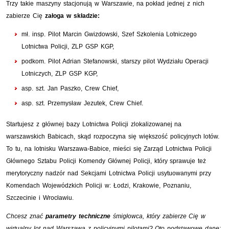
Trzy takie maszyny stacjonują w Warszawie, na pokład jednej z nich
zabierze Cię
załoga w składzie:
mł.
insp.
Pilot Marcin Gwizdowski, Szef Szkolenia Lotniczego
Lotnictwa Policji,
ZLP
GSP
KGP
,
podkom.
Pilot Adrian Stefanowski, starszy pilot Wydziału Operacji
Lotniczych,
ZLP
GSP
KGP
,
asp.
szt.
Jan Paszko,
Crew Chief
,
asp.
szt.
Przemysław Jezutek,
Crew Chief
.
Startujesz z głównej bazy Lotnictwa Policji zlokalizowanej na
warszawskich Babicach, skąd rozpoczyna się większość policyjnych lotów.
To tu, na lotnisku Warszawa-Babice, mieści się Zarząd Lotnictwa Policji
Głównego Sztabu Policji Komendy Głównej Policji, który sprawuje też
merytoryczny nadzór nad Sekcjami Lotnictwa Policji usytuowanymi przy
Komendach Wojewódzkich Policji w: Łodzi, Krakowie, Poznaniu,
Szczecinie i Wrocławiu.
Chcesz znać
parametry techniczne
śmigłowca, który zabierze Cię w
wirtualny lot nad Warszawą z policyjnymi pilotami? Oto podstawowe dane: