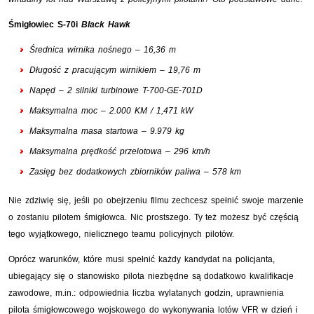
Śmigłowiec S-70i
Black Hawk
Średnica wirnika nośnego – 16,36 m
Długość z pracującym wirnikiem – 19,76 m
Napęd – 2 silniki turbinowe T-700-GE-701D
Maksymalna moc – 2.000 KM / 1,471 kW
Maksymalna masa startowa – 9.979 kg
Maksymalna prędkość przelotowa – 296 km/h
Zasięg bez dodatkowych zbiorników paliwa – 578 km
Nie zdziwię się, jeśli po obejrzeniu filmu zechcesz spełnić swoje marzenie
o zostaniu pilotem śmigłowca. Nic prostszego. Ty też możesz być częścią
tego wyjątkowego, nielicznego teamu policyjnych pilotów.
Oprócz warunków, które musi spełnić każdy kandydat na policjanta,
ubiegający się o stanowisko pilota niezbędne są dodatkowo kwalifikacje
zawodowe, m.in.: odpowiednia liczba wylatanych godzin, uprawnienia
pilota śmigłowcowego wojskowego do wykonywania lotów VFR w dzień i