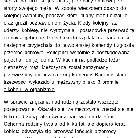
się, że od kilku lat jest ofiarą przemocy domowej ze
strony swojego męża. W sobotę wieczorem doszło do
kolejnej awantury, podczas której pijany mąż ubliżał jej
oraz groził pozbawieniem życia. Kiedy kolejny raz
uderzył kobietę, nie wytrzymała i postanowiła przerwać tę
domową gehennę. Pojechała do szpitala na badania, a
następnie przyjechała do nowotarskiej komendy i zgłosiła
przemoc domową. Policjanci wspólnie z poszkodowaną
pojechali do jej domu. W kuchni na podłodze leżał
nietrzeźwy mąż. Mężczyzna został zatrzymany i
przewieziony do nowotarskiej komendy. Badanie stanu
trzeźwości wykazało u mężczyzny
blisko 3 promile
alkoholu w organizmie
.
W sprawie znęcania nad rodziną zostało wszczęte
postępowanie. Okazało się, że mężczyzna znęcał się nie
tylko nad żoną, ale również nad swoimi dziećmi.
Gehenna rodziny trwała od kilku lat, ale dopiero teraz
kobieta odważyła się przerwać łańcuch przemocy