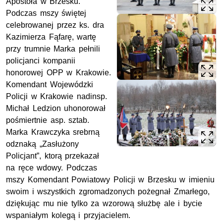
Apostoła w Brzesku.
Podczas mszy świętej
celebrowanej przez ks. dra
Kazimierza Fąfarę, wartę
przy trumnie Marka pełnili
policjanci kompanii
honorowej OPP w Krakowie.
Komendant Wojewódzki
Policji w Krakowie nadinsp.
Michał Ledzion uhonorował
pośmiertnie asp. sztab.
Marka Krawczyka srebrną
odznaką „Zasłużony
Policjant”, ktorą przekazał
na ręce wdowy. Podczas
mszy Komendant Powiatowy Policji w Brzesku w imieniu
swoim i wszystkich zgromadzonych pożegnał Zmarłego,
dziękując mu nie tylko za wzorową służbę ale i bycie
wspaniałym kolegą i przyjacielem.