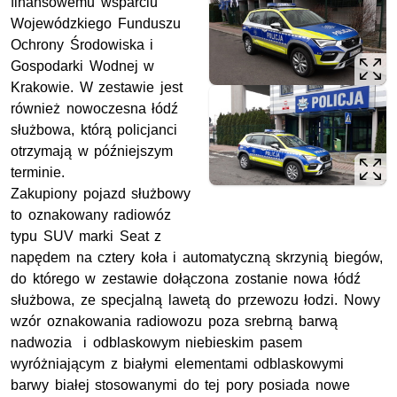
finansowemu wsparciu
Wojewódzkiego Funduszu
Ochrony Środowiska i
Gospodarki Wodnej w
Krakowie. W zestawie jest
również nowoczesna łódź
służbowa, którą policjanci
otrzymają w późniejszym
terminie.
Zakupiony pojazd służbowy
to oznakowany radiowóz
typu SUV marki Seat z
napędem na cztery koła i automatyczną skrzynią biegów,
do którego w zestawie dołączona zostanie nowa łódź
służbowa, ze specjalną lawetą do przewozu łodzi. Nowy
wzór oznakowania radiowozu poza srebrną barwą
nadwozia i odblaskowym niebieskim pasem
wyróżniającym z białymi elementami odblaskowymi
barwy białej stosowanymi do tej pory posiada nowe