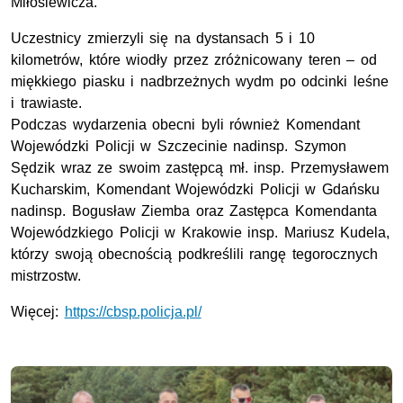
Miłosiewicza.
Uczestnicy zmierzyli się na dystansach 5 i 10
kilometrów, które wiodły przez zróżnicowany teren – od
miękkiego piasku i nadbrzeżnych wydm po odcinki leśne
i trawiaste.
Podczas wydarzenia obecni byli również Komendant
Wojewódzki Policji w Szczecinie nadinsp. Szymon
Sędzik wraz ze swoim zastępcą mł. insp. Przemysławem
Kucharskim, Komendant Wojewódzki Policji w Gdańsku
nadinsp. Bogusław Ziemba oraz Zastępca Komendanta
Wojewódzkiego Policji w Krakowie insp. Mariusz Kudela,
którzy swoją obecnością podkreślili rangę tegorocznych
mistrzostw.
Więcej:
https://cbsp.policja.pl/