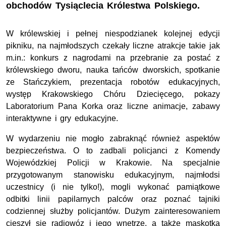
obchodów Tysiąclecia Królestwa Polskiego.
W królewskiej i pełnej niespodzianek kolejnej edycji
pikniku, na najmłodszych czekały liczne atrakcje takie jak
m.in.: konkurs z nagrodami na przebranie za postać z
królewskiego dworu, nauka tańców dworskich, spotkanie
ze Stańczykiem, prezentacja robotów edukacyjnych,
występ Krakowskiego Chóru Dziecięcego, pokazy
Laboratorium Pana Korka oraz liczne animacje, zabawy
interaktywne i gry edukacyjne.
W wydarzeniu nie mogło zabraknąć również aspektów
bezpieczeństwa. O to zadbali policjanci z Komendy
Wojewódzkiej Policji w Krakowie. Na specjalnie
przygotowanym stanowisku edukacyjnym, najmłodsi
uczestnicy (i nie tylko!), mogli wykonać pamiątkowe
odbitki linii papilarnych palców oraz poznać tajniki
codziennej służby policjantów. Dużym zainteresowaniem
cieszył się radiowóz i jego wnętrze, a także maskotka