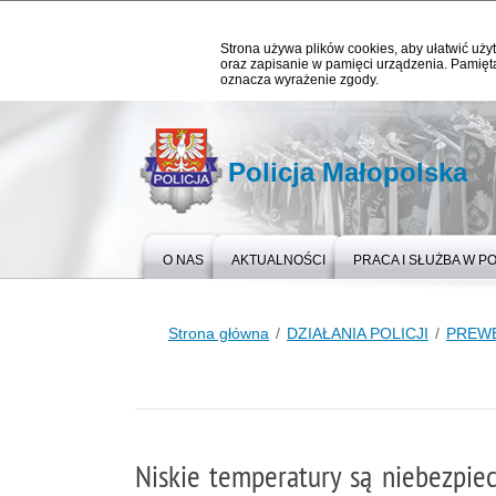
Strona używa plików cookies, aby ułatwić użyt
oraz zapisanie w pamięci urządzenia. Pamięta
oznacza wyrażenie zgody.
Policja Małopolska
O NAS
AKTUALNOŚCI
PRACA I SŁUŻBA W PO
Strona główna
DZIAŁANIA POLICJI
PREW
Niskie temperatury są niebezpiec