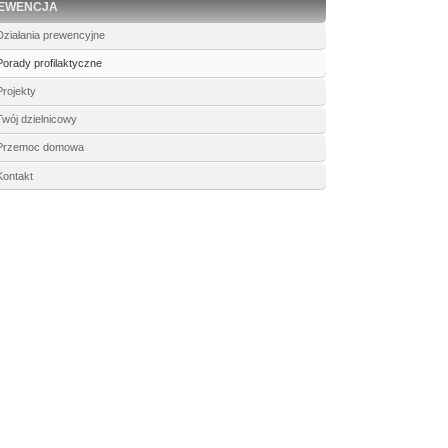
EWENCJA
Działania prewencyjne
Porady profilaktyczne
Projekty
Twój dzielnicowy
Przemoc domowa
Kontakt