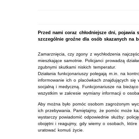
Przed nami coraz chłodniejsze dni, pojawia
szczególnie groźne dla osób skazanych na 
Zamarznięcia, czy zgony z wychłodzenia najczęśc
mieszkające samotnie. Policjanci prowadzą dział
zgubnymi skutkami niskich temperatur.
Działania funkcjonariuszy polegają m.in. na kon
informowanie ich o placówkach znajdujących się 
socjalną i medyczną. Funkcjonariusze na bieżąc
wszystkim w zakresie wymiany informacji o oso
Aby można było pomóc osobom zagrożonym wychł
ich przebywania. Pamiętajmy, że pomóc może każd
wystarczy powiadomić odpowiednie służby: policj
obojętni i reagujmy, gdy wiemy o osobach, któ
uratować komuś życie.