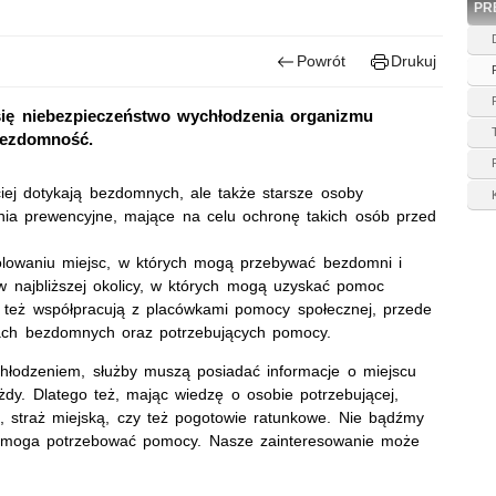
PR
Powrót
Drukuj
 się niebezpieczeństwo wychłodzenia organizmu
bezdomność.
iej dotykają bezdomnych, ale także starsze osoby
ania prewencyjne, mające na celu ochronę takich osób przed
trolowaniu miejsc, w których mogą przebywać bezdomni i
w najbliższej okolicy, w których mogą uzyskać pomoc
o też współpracują z placówkami pomocy społecznej, przede
bach bezdomnych oraz potrzebujących pomocy.
odzeniem, służby muszą posiadać informacje o miejscu
y. Dlatego też, mając wiedzę o osobie potrzebującej,
ę, straż miejską, czy też pogotowie ratunkowe. Nie bądźmy
re moga potrzebować pomocy. Nasze zainteresowanie może