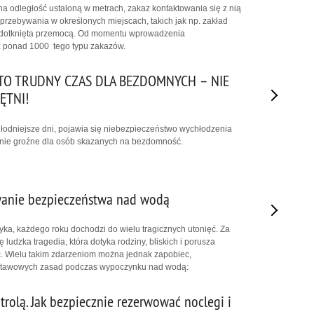
na odległość ustaloną w metrach, zakaz kontaktowania się z nią
rzebywania w określonych miejscach, takich jak np. zakład
ba dotknięta przemocą. Od momentu wprowadzenia
uż ponad 1000 tego typu zakazów.
A TO TRUDNY CZAS DLA BEZDOMNYCH – NIE
ĘTNI!
łodniejsze dni, pojawia się niebezpieczeństwo wychłodzenia
nie groźne dla osób skazanych na bezdomność.
wanie bezpieczeństwa nad wodą
tyka, każdego roku dochodzi do wielu tragicznych utonięć. Za
ę ludzka tragedia, która dotyka rodziny, bliskich i porusza
. Wielu takim zdarzeniom można jednak zapobiec,
stawowych zasad podczas wypoczynku nad wodą:
rolą. Jak bezpiecznie rezerwować noclegi i