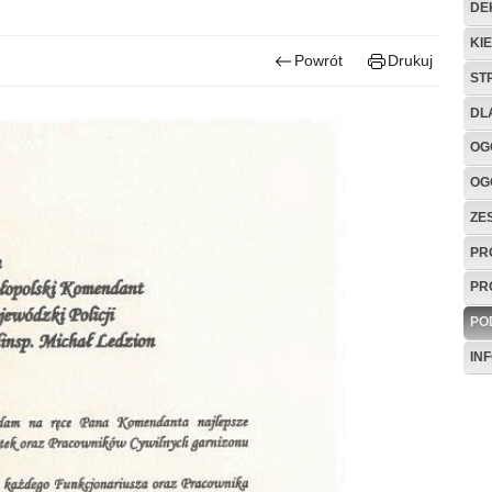
DE
KI
Powrót
Drukuj
ST
DL
OG
OG
ZE
PR
PR
PO
IN