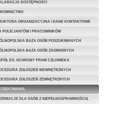
KLARACJA DOSTĘPNOŚCI
EROWNICTWO
RUKTURA ORGANIZACYJNA I DANE KONTAKTOWE
A POLICJANTÓW I PRACOWNIKÓW
ÓLNOPOLSKA BAZA OSÓB POSZUKIWANYCH
ÓLNOPOLSKA BAZA OSÓB ZAGINIONYCH
SPÓŁ DS. OCHRONY PRAW CZŁOWIEKA
OCEDURA ZGŁOSZEŃ WEWNĘTRZNYCH
OCEDURA ZGŁOSZEŃ ZEWNĘTRZNYCH
DZIĘKOWANIA
FORMACJE DLA OSÓB Z NIEPEŁNOSPRAWNOŚCIĄ