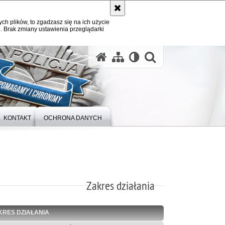
ych plików, to zgadzasz się na ich użycie
. Brak zmiany ustawienia przeglądarki
otwórz wysz
KONTAKT
OCHRONA DANYCH
Zakres działania
KRES DZIAŁANIA