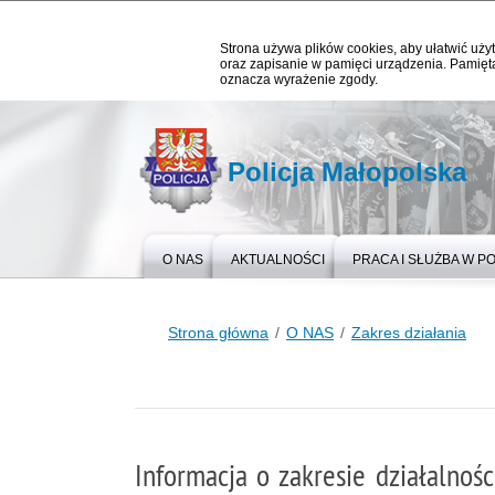
Strona używa plików cookies, aby ułatwić użyt
oraz zapisanie w pamięci urządzenia. Pamięta
oznacza wyrażenie zgody.
Policja Małopolska
O NAS
AKTUALNOŚCI
PRACA I SŁUŻBA W PO
Strona główna
O NAS
Zakres działania
Informacja o zakresie działalno