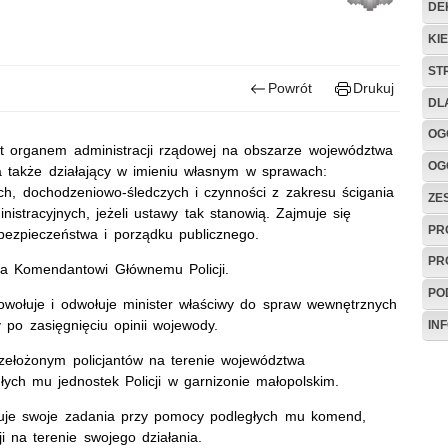
DE
KI
ST
Powrót
Drukuj
DL
OG
t organem administracji rządowej na obszarze województwa
OG
a także działający w imieniu własnym w sprawach:
h, dochodzeniowo-śledczych i czynności z zakresu ścigania
ZE
stracyjnych, jeżeli ustawy tak stanowią. Zajmuje się
PR
bezpieczeństwa i porządku publicznego.
PR
ga Komendantowi Głównemu Policji.
PO
wołuje i odwołuje minister właściwy do spraw wewnętrznych
po zasięgnięciu opinii wojewody.
IN
rzełożonym policjantów na terenie województwa
ych mu jednostek Policji w garnizonie małopolskim.
uje swoje zadania przy pomocy podległych mu komend,
ji na terenie swojego działania.