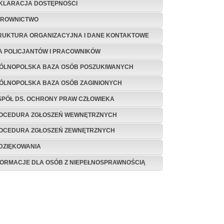
KLARACJA DOSTĘPNOŚCI
EROWNICTWO
RUKTURA ORGANIZACYJNA I DANE KONTAKTOWE
A POLICJANTÓW I PRACOWNIKÓW
ÓLNOPOLSKA BAZA OSÓB POSZUKIWANYCH
ÓLNOPOLSKA BAZA OSÓB ZAGINIONYCH
SPÓŁ DS. OCHRONY PRAW CZŁOWIEKA
OCEDURA ZGŁOSZEŃ WEWNĘTRZNYCH
OCEDURA ZGŁOSZEŃ ZEWNĘTRZNYCH
DZIĘKOWANIA
FORMACJE DLA OSÓB Z NIEPEŁNOSPRAWNOŚCIĄ