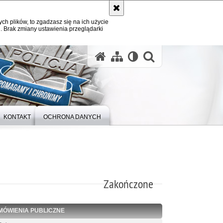
ych plików, to zgadzasz się na ich użycie
. Brak zmiany ustawienia przeglądarki
otwórz wysz
KONTAKT
OCHRONA DANYCH
Zakończone
MÓWIENIA PUBLICZNE