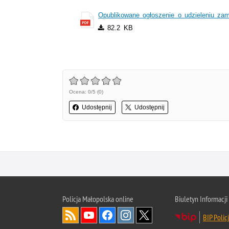
Opublikowane ogłoszenie o udzieleniu za
82.2 KB
Ocena: 0/5 (0)
Udostępnij
Udostępnij
Policja Małopolska online
Biuletyn Informacji
BIP Polic