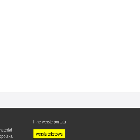
Inne wersje portalu
ateriał
wersja tekstowa
opolska.