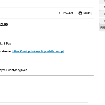
Powrót
Drukuj
12:00
FU
kt. 8 Pzp
 stronie:
https://malopolska-policja.eb2b.com.pl/
nych i wentylacyjnych