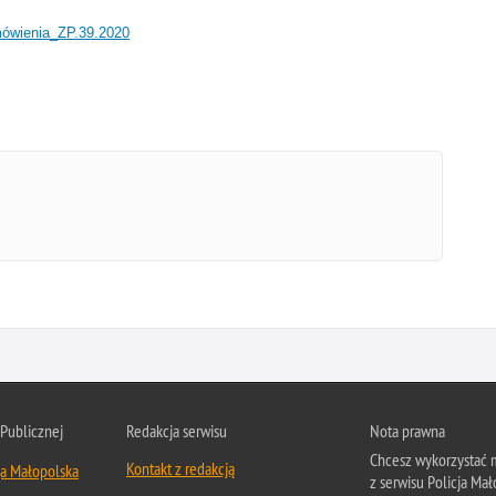
mówienia_ZP.39.2020
 Publicznej
Redakcja serwisu
Nota prawna
Chcesz wykorzystać m
Kontakt z redakcją
ja Małopolska
z serwisu Policja Mał