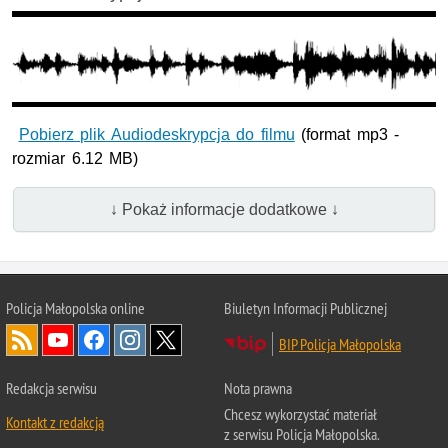
Odtwarzaj
wideo
Pobierz plik Audiodeskrypcja do filmu
(format mp3 -
rozmiar 6.12 MB)
↓ Pokaż informacje dodatkowe ↓
Policja Małopolska online
Biuletyn Informacji Publicznej
BIP Policja Małopolska
Redakcja serwisu
Nota prawna
Chcesz wykorzystać materiał
Kontakt z redakcją
z serwisu Policja Małopolska.