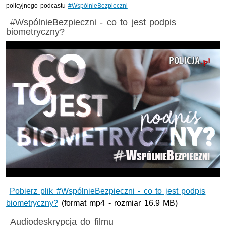
policyjnego podcastu
#WspólnieBezpieczni
Film
#WspólnieBezpieczni - co to jest podpis
biometryczny?
Odtwarzaj
wideo
Pobierz plik #WspólnieBezpieczni - co to jest podpis
biometryczny?
(format mp4 - rozmiar 16.9 MB)
Nagranie audio
Audiodeskrypcja do filmu