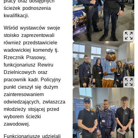
pracy oraz dostępnych
ścieżek podnoszenia
kwalifikacji.
Wśród wystawców swoje
stoisko zaprezentowali
również przedstawiciele
wadowickiej komendy tj.
Rzecznik Prasowy,
funkcjonariusz Rewiru
Dzielnicowych oraz
pracownik kadr. Policyjny
punkt cieszył się dużym
zainteresowaniem
odwiedzających, zwłaszcza
młodzieży stojącej przed
wyborem ścieżki
zawodowej.
Funkcjonariusze udzielali