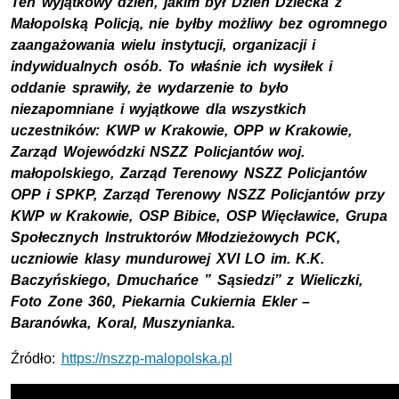
Ten wyjątkowy dzień, jakim był Dzień Dziecka z
Małopolską Policją, nie byłby możliwy bez ogromnego
zaangażowania wielu instytucji, organizacji i
indywidualnych osób. To właśnie ich wysiłek i
oddanie sprawiły, że wydarzenie to było
niezapomniane i wyjątkowe dla wszystkich
uczestników: KWP w Krakowie, OPP w Krakowie,
Zarząd Wojewódzki NSZZ Policjantów woj.
małopolskiego, Zarząd Terenowy NSZZ Policjantów
OPP i SPKP, Zarząd Terenowy NSZZ Policjantów przy
KWP w Krakowie, OSP Bibice, OSP Więcławice, Grupa
Społecznych Instruktorów Młodzieżowych PCK,
uczniowie klasy mundurowej XVI LO im. K.K.
Baczyńskiego, Dmuchańce ” Sąsiedzi” z Wieliczki,
Foto Zone 360, Piekarnia Cukiernia Ekler –
Baranówka, Koral, Muszynianka.
Źródło:
https://nszzp-malopolska.pl