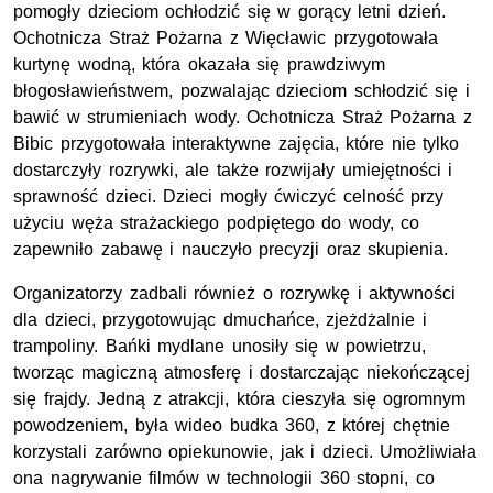
pomogły dzieciom ochłodzić się w gorący letni dzień.
Ochotnicza Straż Pożarna z Więcławic przygotowała
kurtynę wodną, która okazała się prawdziwym
błogosławieństwem, pozwalając dzieciom schłodzić się i
bawić w strumieniach wody. Ochotnicza Straż Pożarna z
Bibic przygotowała interaktywne zajęcia, które nie tylko
dostarczyły rozrywki, ale także rozwijały umiejętności i
sprawność dzieci. Dzieci mogły ćwiczyć celność przy
użyciu węża strażackiego podpiętego do wody, co
zapewniło zabawę i nauczyło precyzji oraz skupienia.
Organizatorzy zadbali również o rozrywkę i aktywności
dla dzieci, przygotowując dmuchańce, zjeżdżalnie i
trampoliny. Bańki mydlane unosiły się w powietrzu,
tworząc magiczną atmosferę i dostarczając niekończącej
się frajdy. Jedną z atrakcji, która cieszyła się ogromnym
powodzeniem, była wideo budka 360, z której chętnie
korzystali zarówno opiekunowie, jak i dzieci. Umożliwiała
ona nagrywanie filmów w technologii 360 stopni, co