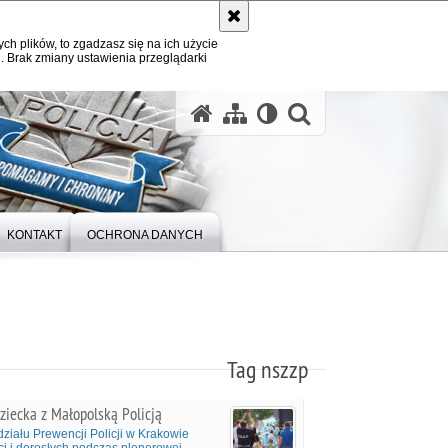
ych plików, to zgadzasz się na ich użycie
. Brak zmiany ustawienia przeglądarki
otwórz wysz
KONTAKT
OCHRONA DANYCH
Tag nszzp
ecka z Małopolską Policją
ziału Prewencji Policji w Krakowie