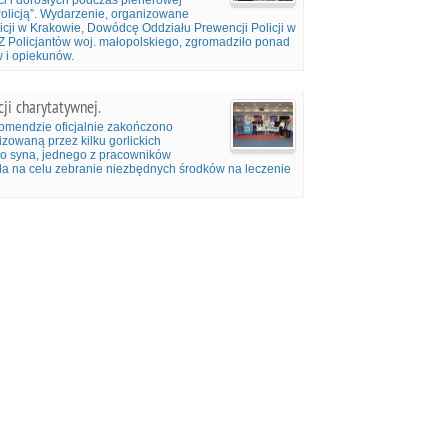
eci i dorosłych podczas plenerowej
olicją”. Wydarzenie, organizowane
ji w Krakowie, Dowódcę Oddziału Prewencji Policji w
Policjantów woj. małopolskiego, zgromadziło ponad
w i opiekunów.
ji charytatywnej.
komendzie oficjalnie zakończono
zowaną przez kilku gorlickich
ego syna, jednego z pracowników
iała na celu zebranie niezbędnych środków na leczenie