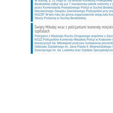
W sobotę, tj. 31 maja br. na terenie Komendy Powiatowej 
Beskidzkiej odbył się już 7 mundurowy piknik rodzinny z
przez Komendanta Powiatowego Policji w Suchej Beskid
Niezależnego Związku Zawodowego Policjantów przy w
NSZZP. W tym roku do grona organizatorów dołączyła 
Straży Pożarnej w Suchej Beskidzkiej.
Święty Mikołaj wraz z policjantami komendy miejsk
szpitalach
Policjanci z Wydziału Ruchu Drogowego wspólnie z Za
NSZZ Policjantów Komendy Miejskiej Policji w Krakowie 
towarzyszyli św. Mikołajowi podczas rozdawania prezen
Oddziału Szpitalnego im. Jana Pawła II, Wojewódzkiego 
Dziecięcego im. św. Ludwika oraz Szpitala Specjalistycz