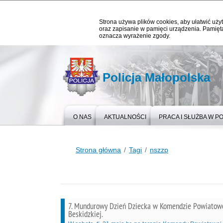
Strona używa plików cookies, aby ułatwić użyt
oraz zapisanie w pamięci urządzenia. Pamięta
oznacza wyrażenie zgody.
Policja Małopolska
O NAS
AKTUALNOŚCI
PRACA I SŁUŻBA W PO
Strona główna
Tagi
nszzp
7. Mundurowy Dzień Dziecka w Komendzie Powiatowej
Beskidzkiej.