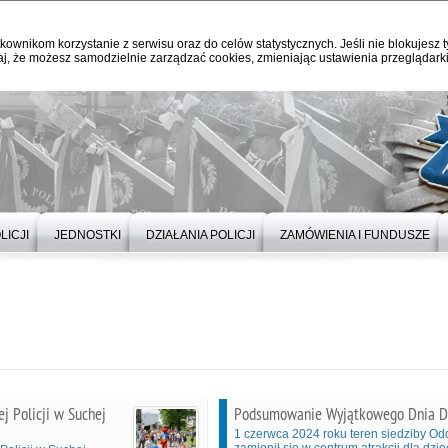
kownikom korzystanie z serwisu oraz do celów statystycznych. Jeśli nie blokujesz t
j, że możesz samodzielnie zarządzać cookies, zmieniając ustawienia przeglądarki
LICJI
JEDNOSTKI
DZIAŁANIA POLICJI
ZAMÓWIENIA I FUNDUSZE
 Policji w Suchej
Podsumowanie Wyjątkowego Dnia Dzi
1 czerwca 2024 roku teren siedziby Odd