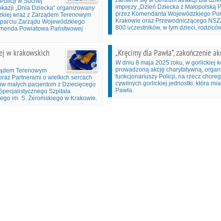
zamienił się w centrum atrakcji dla dzi
Policji w Suchej
imprezy „Dzień Dziecka z Małopolską P
 okazji „Dnia Dziecka” organizowany
przez Komendanta Wojewódzkiego Polic
zkiej wraz z Zarządem Terenowym
Krakowie oraz Przewodniczącego NSZZ 
sparciu Zarządu Wojewódzkiego
800 uczestników, w tym dzieci, rodzicó
Komenda Powiatowa Państwowej
iej w krakowskich
„Kręcimy dla Pawła”, zakończenie akc
W dniu 8 maja 2025 roku, w gorlickiej 
prowadzoną akcję charytatywną, organi
rządem Terenowym
funkcjonariuszy Policji, na rzecz chor
oraz Partnerami o wielkich sercach
cywilnych gorlickiej jednostki, która m
tów małych pacjentom z Dziecięcego
Pawła.
Specjalistycznego Szpitala
nego im. S. Żeromskiego w Krakowie.