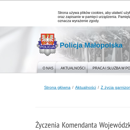
Strona używa plików cookies, aby ułatwić użyt
oraz zapisanie w pamięci urządzenia. Pamięta
oznacza wyrażenie zgody.
Policja Małopolska
O NAS
AKTUALNOŚCI
PRACA I SŁUŻBA W PO
Strona główna
Aktualności
Z życia garnizo
Życzenia Komendanta Wojewódzkieg