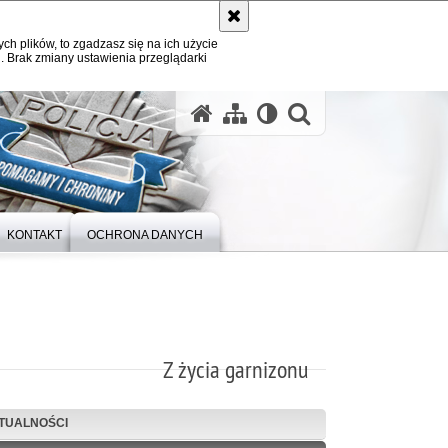
ych plików, to zgadzasz się na ich użycie
. Brak zmiany ustawienia przeglądarki
otwórz wysz
KONTAKT
OCHRONA DANYCH
Z życia garnizonu
TUALNOŚCI