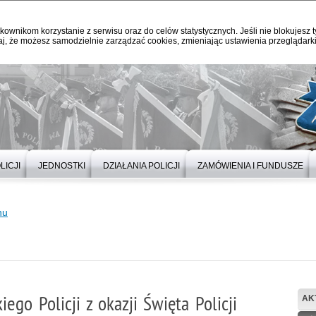
kownikom korzystanie z serwisu oraz do celów statystycznych. Jeśli nie blokujesz t
j, że możesz samodzielnie zarządzać cookies, zmieniając ustawienia przeglądarki
LICJI
JEDNOSTKI
DZIAŁANIA POLICJI
ZAMÓWIENIA I FUNDUSZE
nu
o Policji z okazji Święta Policji
AK