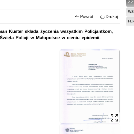
Z 
WS
Powrót
Drukuj
FE
an Kuster składa życzenia wszystkim Policjantkom,
Święta Policji w Małopolsce w cieniu epidemii.