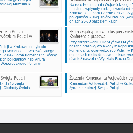
lenerowej Muzeum KL
Na ręce Komendanta Wojewódzkiego Pol
Ledziona wpłynęły podziękowania od 
Krakowie dr Tibora Gerencsera za przyj
policjantów w akcji zbiórki krwi pn. „P
dniach 23-30 października br.
zonem Policji.
Ze szczególną troską o bezpieczeństw
wódzkim Policji w
Konferencja prasowa
Przy skrzyżowaniu ulic Młyńska i Młyń
briefing prasowy wojewody małopolski
olicji w Krakowie odbyło się
komendanta wojewódzkiego Policji w Kr
sowego Komendanta Wojewódzkiego
przepisach ruchu drogowego, które wesz
insp. Marek Boroń Komendant Główny
również naczelnik Wydziału Ruchu Dro
ich policjantów insp. Artura
Wojewódzkiego Policji w
Święta Policji
Życzenia Komendanta Wojewódzkiego P
kłada życzenia
Komendant Wojewódzki Policji w Krakow
ji. Obchody Święta
życzenia z okazji Święta Policji.