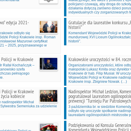
a Komendanta
wakacyjnego, ale także z powodu z ep
policjanci czuwają, aby droga do szko
działania dotyczą zarówno dzieci porusz
indywidualnych czy zorganizowanych f
wo” edycja 2021-
Gratulacje dla laureatów konkursu „P
historii”
rakowie odbyło się
Komendant Wojewódzki Policji w Krakow
dzki Policji Krakowie insp. Roman
mundurowej XVI Liceum Ogólnokształcąc
anisławowi Mazurowi certyfikat
historii”.
021 – 2025, przyznawanego w
Policji w Krakowie
Krakowskie uroczystości w 84. rocz
dr Rafał Kochańczyk –
Organizatorami uroczystości, które od
tanowisko szefa
małopolski Łukasz Kmita oraz dyrektor
tychczas pełniącego
Krakowie dr hab. Filip Musiał. W urocz
ie.
Wojewódzki Policji w Krakowie nadinsp
Krakowie insp. Zbigniew Nowak. (…)
 Policji w Krakowie
Nadinspektor Michał Ledzion, Komen
życia kobiecie
pogratulował laureatom ogólnopolsk
prewencji "Turnieju Par Patrolowych
e nadinspektor Michał
t. Sylwestra Semeniuka za udzielenie
3 października br. w siedzibie Komend
odbyło się uroczyste spotkanie nadinsp
laureatami ogólnopolskich mistrzostw p
Podziękowania od Konsula Generaln
Komendanta Wojewódzkiego Policji
wódzkiego Policji w