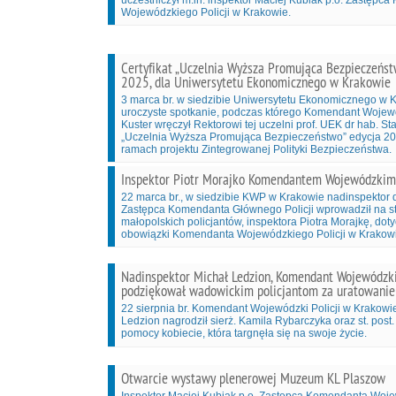
uczestniczył m.in. inspektor Maciej Kubiak p.o. Zastępc
Wojewódzkiego Policji w Krakowie.
Certyfikat „Uczelnia Wyższa Promująca Bezpieczeńst
2025, dla Uniwersytetu Ekonomicznego w Krakowie
3 marca br. w siedzibie Uniwersytetu Ekonomicznego w K
uroczyste spotkanie, podczas którego Komendant Wojewó
Kuster wręczył Rektorowi tej uczelni prof. UEK dr hab. St
„Uczelnia Wyższa Promująca Bezpieczeństwo” edycja 2
ramach projektu Zintegrowanej Polityki Bezpieczeństwa.
Inspektor Piotr Morajko Komendantem Wojewódzkim 
22 marca br., w siedzibie KWP w Krakowie nadinspektor 
Zastępca Komendanta Głównego Policji wprowadził na s
małopolskich policjantów, inspektora Piotra Morajkę, do
obowiązki Komendanta Wojewódzkiego Policji w Krakow
Nadinspektor Michał Ledzion, Komendant Wojewódzki
podziękował wadowickim policjantom za uratowanie 
22 sierpnia br. Komendant Wojewódzki Policji w Krakowi
Ledzion nagrodził sierż. Kamila Rybarczyka oraz st. pos
pomocy kobiecie, która targnęła się na swoje życie.
Otwarcie wystawy plenerowej Muzeum KL Plaszow
Inspektor Maciej Kubiak p.o. Zastępca Komendanta Woje