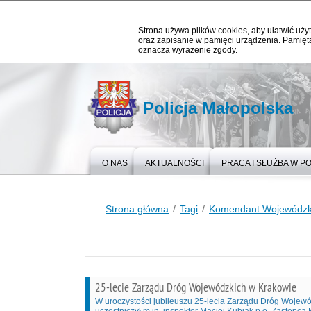
Strona używa plików cookies, aby ułatwić użyt
oraz zapisanie w pamięci urządzenia. Pamięta
oznacza wyrażenie zgody.
Policja Małopolska
O NAS
AKTUALNOŚCI
PRACA I SŁUŻBA W PO
Strona główna
Tagi
Komendant Wojewódzki 
25-lecie Zarządu Dróg Wojewódzkich w Krakowie
W uroczystości jubileuszu 25-lecia Zarządu Dróg Wojew