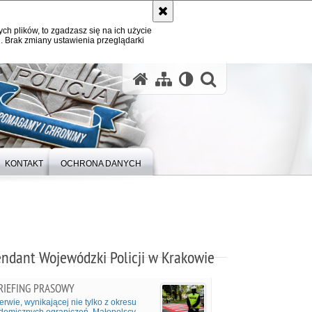
ych plików, to zgadzasz się na ich użycie
. Brak zmiany ustawienia przeglądarki
otwórz wysz
KONTAKT
OCHRONA DANYCH
ndant Wojewódzki Policji w Krakowie
RIEFING PRASOWY
erwie, wynikającej nie tylko z okresu