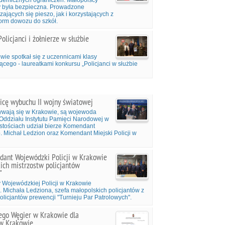
idemicznych ograniczeń. Małopolscy
ły była bezpieczna. Prowadzone
ających się pieszo, jak i korzystających z
orm dowozu do szkół.
olicjanci i żołnierze w służbie
ie spotkał się z uczennicami klasy
ego - laureatkami konkursu „Policjanci w służbie
nicę wybuchu II wojny światowej
bywają się w Krakowie, są wojewoda
 Oddziału Instytutu Pamięci Narodowej w
ystościach udział bierze Komendant
. Michał Ledzion oraz Komendant Miejski Policji w
dant Wojewódzki Policji w Krakowie
ich mistrzostw policjantów
"
y Wojewódzkiej Policji w Krakowie
. Michała Ledziona, szefa małopolskich policjantów z
olicjantów prewencji "Turnieju Par Patrolowych".
ego Węgier w Krakowie dla
 w Krakowie