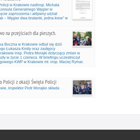
icji w Krakowie nadinsp. Michała
Konsula Generalnego Węgier w
ęcie zaproszenia i aktywny udział
olak – Węgier dwa bratanki, jedna krew” w
o na przejściach dla pieszych.
ska Boczna w Krakowie odbył się dziś
ego Łukasza Kmity oraz zastępcy
akowie insp. Piotra Morajki dotyczący zmian w
ły w życie 1 czerwca. W briefingu uczestniczył
gowego KWP w Krakowie mł. insp. Maciej Rymar.
olicji z okazji Święta Policji
ie, inspektor Piotr Morajko składa