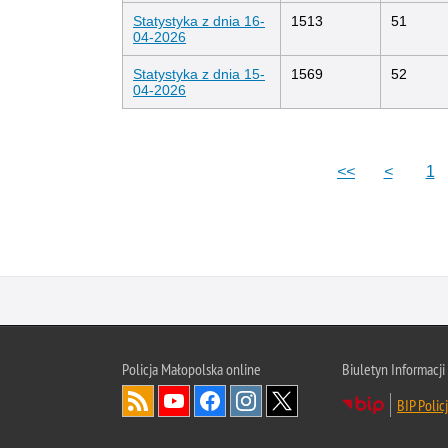
Statystyka z dnia 16-
1513
51
04-2026
Statystyka z dnia 15-
1569
52
04-2026
<<
<
1
Policja Małopolska online
Biuletyn Informacji
BIP Polic