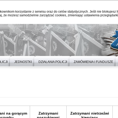
kownikom korzystanie z serwisu oraz do celów statystycznych. Jeśli nie blokujesz t
j, że możesz samodzielnie zarządzać cookies, zmieniając ustawienia przeglądarki
LICJI
JEDNOSTKI
DZIAŁANIA POLICJI
ZAMÓWIENIA I FUNDUSZE
ani na gorącym
Zatrzymani
Zatrzymani nietrzeźwi
uczynku
poszukiwani
kierujący