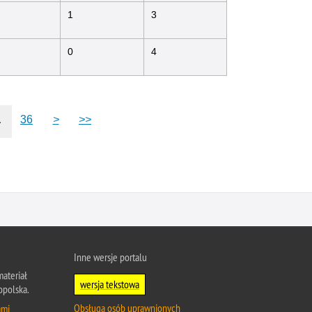
1
3
0
4
.
36
>
>>
Inne wersje portalu
ateriał
wersja tekstowa
opolska.
Obsługa osób uprawnionych
ami