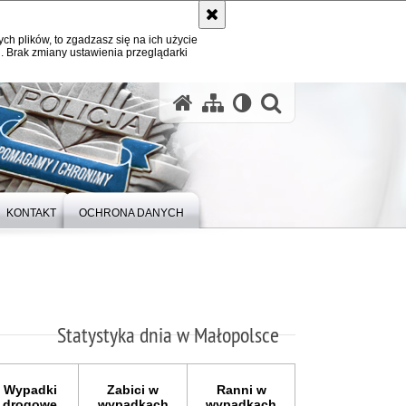
ych plików, to zgadzasz się na ich użycie
. Brak zmiany ustawienia przeglądarki
otwórz wysz
KONTAKT
OCHRONA DANYCH
Statystyka dnia w Małopolsce
Wypadki
Zabici w
Ranni w
drogowe
wypadkach
wypadkach