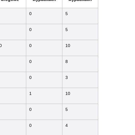
0
5
0
5
0
0
10
0
8
0
3
1
10
0
5
0
4