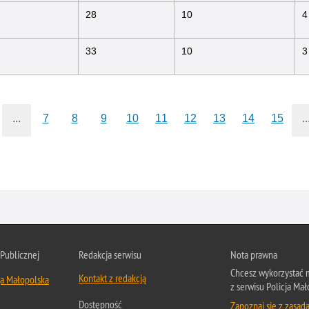
28
10
4
33
10
3
...
7
8
9
10
11
12
13
14
15
..
 Publicznej
Redakcja serwisu
Nota prawna
Chcesz wykorzystać m
Kontakt z redakcją
ja Małopolska
z serwisu Policja Mał
Dostępność
Zapoznaj się z zasad