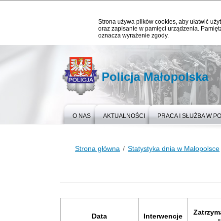
Strona używa plików cookies, aby ułatwić użyt
oraz zapisanie w pamięci urządzenia. Pamięta
oznacza wyrażenie zgody.
Policja Małopolska
O NAS
AKTUALNOŚCI
PRACA I SŁUŻBA W PO
Strona główna
Statystyka dnia w Małopolsce
Zatrzym
Data
Interwencje