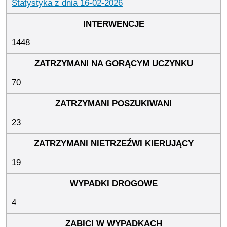
Statystyka z dnia 16-02-2026
1448
70
23
19
4