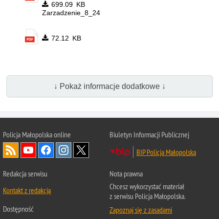
699.09 KB
Zarzadzenie_8_24
72.12 KB
↓ Pokaż informacje dodatkowe ↓
Policja Małopolska online
Biuletyn Informacji Publicznej
BIP Policja Małopolska
Redakcja serwisu
Nota prawna
Chcesz wykorzystać materiał
Kontakt z redakcją
z serwisu Policja Małopolska.
Dostępność
Zapoznaj się z zasadami