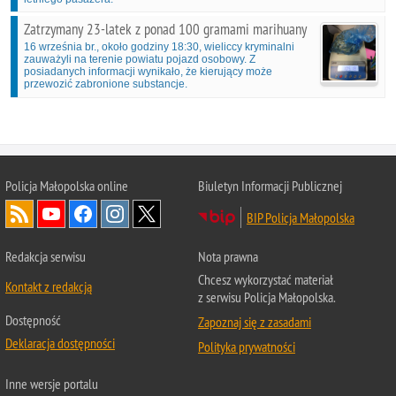
Zatrzymany 23-latek z ponad 100 gramami marihuany
16 września br., około godziny 18:30, wieliccy kryminalni
zauważyli na terenie powiatu pojazd osobowy. Z
posiadanych informacji wynikało, że kierujący może
przewozić zabronione substancje.
Policja Małopolska online
Biuletyn Informacji Publicznej
BIP Policja Małopolska
Redakcja serwisu
Nota prawna
Chcesz wykorzystać materiał
Kontakt z redakcją
z serwisu Policja Małopolska.
Dostępność
Zapoznaj się z zasadami
Deklaracja dostępności
Polityka prywatności
Inne wersje portalu