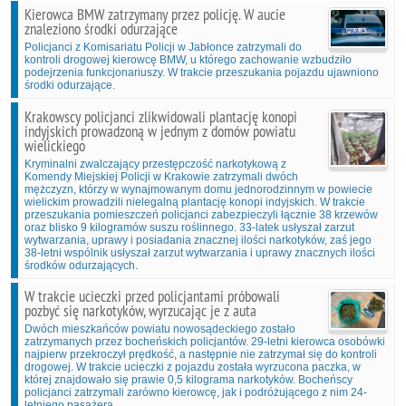
Kierowca BMW zatrzymany przez policję. W aucie
znaleziono środki odurzające
Policjanci z Komisariatu Policji w Jabłonce zatrzymali do
kontroli drogowej kierowcę BMW, u którego zachowanie wzbudziło
podejrzenia funkcjonariuszy. W trakcie przeszukania pojazdu ujawniono
środki odurzające.
Krakowscy policjanci zlikwidowali plantację konopi
indyjskich prowadzoną w jednym z domów powiatu
wielickiego
Kryminalni zwalczający przestępczość narkotykową z
Komendy Miejskiej Policji w Krakowie zatrzymali dwóch
mężczyzn, którzy w wynajmowanym domu jednorodzinnym w powiecie
wielickim prowadzili nielegalną plantację konopi indyjskich. W trakcie
przeszukania pomieszczeń policjanci zabezpieczyli łącznie 38 krzewów
oraz blisko 9 kilogramów suszu roślinnego. 33-latek usłyszał zarzut
wytwarzania, uprawy i posiadania znacznej ilości narkotyków, zaś jego
38-letni wspólnik usłyszał zarzut wytwarzania i uprawy znacznych ilości
środków odurzających.
W trakcie ucieczki przed policjantami próbowali
pozbyć się narkotyków, wyrzucając je z auta
Dwóch mieszkańców powiatu nowosądeckiego zostało
zatrzymanych przez bocheńskich policjantów. 29-letni kierowca osobówki
najpierw przekroczył prędkość, a następnie nie zatrzymał się do kontroli
drogowej. W trakcie ucieczki z pojazdu została wyrzucona paczka, w
której znajdowało się prawie 0,5 kilograma narkotyków. Bocheńscy
policjanci zatrzymali zarówno kierowcę, jak i podróżującego z nim 24-
letniego pasażera.