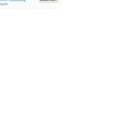
ćmi i młodzieżą
jnych.