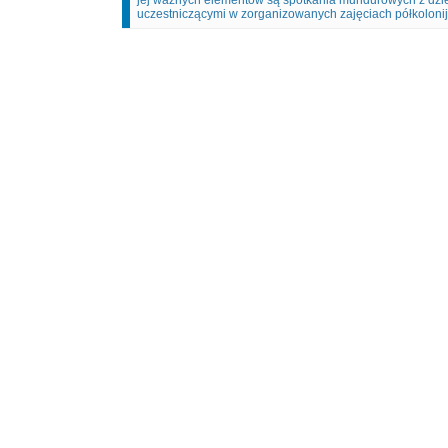
jej ważnych elementów są spotkania mundurowych z dzie
uczestniczącymi w zorganizowanych zajęciach półkoloni