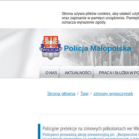
Strona używa plików cookies, aby ułatwić użyt
oraz zapisanie w pamięci urządzenia. Pamięta
oznacza wyrażenie zgody.
Policja Małopolska
O NAS
AKTUALNOŚCI
PRACA I SŁUŻBA W PO
Strona główna
Tagi
zimowy wypoczynek
Policyjne prelekcje na zimowych półkoloniach we Wł
Policjanci prowadzą akcję prewencyjną pn. „Bezpieczne 