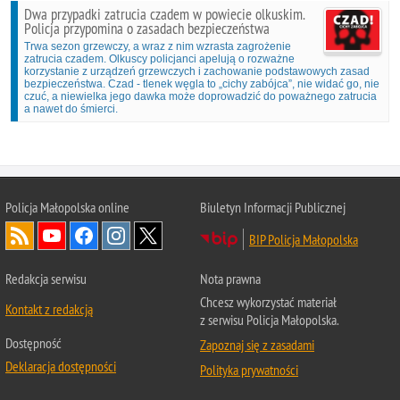
Dwa przypadki zatrucia czadem w powiecie olkuskim.
Policja przypomina o zasadach bezpieczeństwa
Trwa sezon grzewczy, a wraz z nim wzrasta zagrożenie
zatrucia czadem. Olkuscy policjanci apelują o rozważne
korzystanie z urządzeń grzewczych i zachowanie podstawowych zasad
bezpieczeństwa. Czad - tlenek węgla to „cichy zabójca”, nie widać go, nie
czuć, a niewielka jego dawka może doprowadzić do poważnego zatrucia
a nawet do śmierci.
Policja Małopolska online
Biuletyn Informacji Publicznej
BIP Policja Małopolska
Redakcja serwisu
Nota prawna
Chcesz wykorzystać materiał
Kontakt z redakcją
z serwisu Policja Małopolska.
Dostępność
Zapoznaj się z zasadami
Deklaracja dostępności
Polityka prywatności