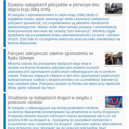
Działania małopolskich policjantów w pierwszym dniu
objęcia kraju żółtą strefą
W związku z wprowadzeniem w całym kraju żółtej strefy (z
wyjątkiem miejsc, gdzie obowiązuje strefa czerwona) małopolscy
policjanci sprawdzali, czy respektowane są aktualne obostrzenia
epidemiologiczne. Wobec osób, które łamały przepisy z premedytacją
funkcjonariusze kierowali się zasadą "zero tolerancji". Niestety ciągle
spotykamy się przypadkami braku odpowiedzialności za życie i zdrowie
innych. Dziś było to szczególnie widoczne podczas kilku manifestacji na
terenie Małopolski.
Policjanci zabezpieczali sobotnie zgromadzenia na
Rynku Głównym
Miniona sobota dla policjantów będących tego dnia w
służbie na terenie Krakowa upłynęła pod znakiem licznych
zabezpieczeń zgromadzeń publicznych odbywających się w centrum
miasta. Podczas mających miejsce w tym dniu zgromadzeń publicznych
funkcjonariusze zadbali o bezpieczeństwo ich uczestników. Interwencji
było zaledwie kilka. Policjanci działali na Rynku ale także przy stadionie
Wisły, gdzie odbywał się mecz.
Utrudnienia na małopolskich drogach w związku z
protestami rolników
W związku z odbywającymi się dzisiaj protestami rolników,
na terenie Małopolski przewidywane są utrudnienia w ruchu drogowym.
Przejazdu kolumn maszyn rolniczych należy spodziewać się w już od
godziny 8:00 na drogach w . Apelujemy do wszystkich kierowców o
zrozumienie oraz cierpliwość na drogach. Zalecamy wybrać alternatywne
trasy przejazdu oraz stosować się do poleceń policjantów. Nad