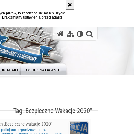
ych plików, to zgadzasz się na ich użycie
. Brak zmiany ustawienia przeglądarki
otwórz wysz
KONTAKT
OCHRONA DANYCH
Tag „Bezpieczne Wakacje 2020”
h „Bezpieczne wakacje 2020”
policjanci organizowali oraz