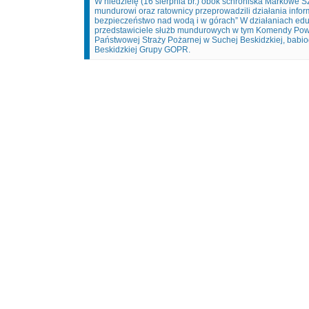
W niedzielę (16 sierpnia br.) obok schroniska Markowe 
mundurowi oraz ratownicy przeprowadzili działania info
bezpieczeństwo nad wodą i w górach” W działaniach edu
przedstawiciele służb mundurowych w tym Komendy Powia
Państwowej Straży Pożarnej w Suchej Beskidzkiej, babi
Beskidzkiej Grupy GOPR.