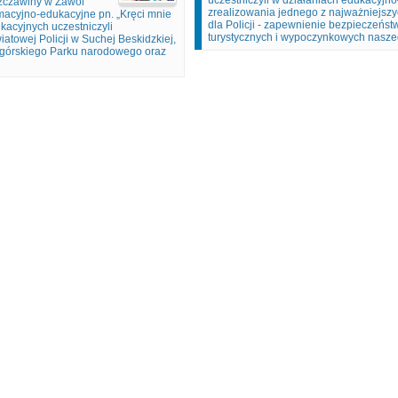
uczestniczyli w działaniach edukacyjno–
Szczawiny w Zawoi
zrealizowania jednego z najważniejszy
rmacyjno-edukacyjne pn. „Kręci mnie
dla Policji - zapewnienie bezpieczeńs
kacyjnych uczestniczyli
turystycznych i wypoczynkowych nasz
towej Policji w Suchej Beskidzkiej,
ogórskiego Parku narodowego oraz