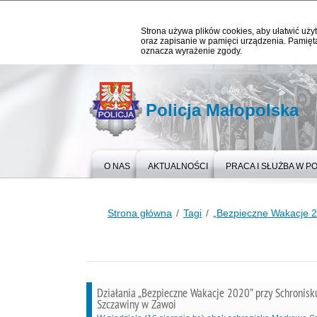
Strona używa plików cookies, aby ułatwić użyt
oraz zapisanie w pamięci urządzenia. Pamięta
oznacza wyrażenie zgody.
Policja Małopolska
O NAS
AKTUALNOŚCI
PRACA I SŁUŻBA W PO
Strona główna
Tagi
„Bezpieczne Wakacje 
Działania „Bezpieczne Wakacje 2020” przy Schronis
Szczawiny w Zawoi