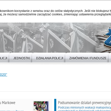
kownikom korzystanie z serwisu oraz do celów statystycznych. Jeśli nie blokujesz t
j, że możesz samodzielnie zarządzać cookies, zmieniając ustawienia przeglądarki
LICJI
JEDNOSTKI
DZIAŁANIA POLICJI
ZAMÓWIENIA I FUNDUSZE
2020”
ku Markowe
Podsumowanie działań prewencyjnyc
Podczas minionych wakacji małopolscy 