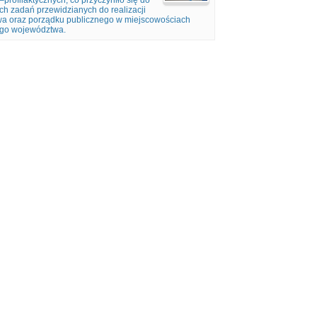
profilaktycznych, co przyczyniło się do
ch zadań przewidzianych do realizacji
twa oraz porządku publicznego w miejscowościach
ego województwa.