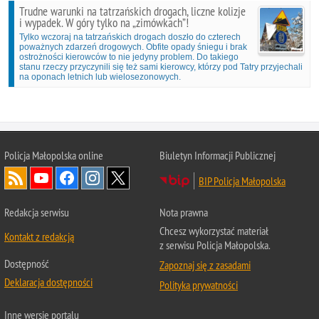
Trudne warunki na tatrzańskich drogach, liczne kolizje
i wypadek. W góry tylko na „zimówkach”!
Tylko wczoraj na tatrzańskich drogach doszło do czterech
poważnych zdarzeń drogowych. Obfite opady śniegu i brak
ostrożności kierowców to nie jedyny problem. Do takiego
stanu rzeczy przyczynili się też sami kierowcy, którzy pod Tatry przyjechali
na oponach letnich lub wielosezonowych.
Policja Małopolska online
Biuletyn Informacji Publicznej
BIP Policja Małopolska
Redakcja serwisu
Nota prawna
Chcesz wykorzystać materiał
Kontakt z redakcją
z serwisu Policja Małopolska.
Dostępność
Zapoznaj się z zasadami
Deklaracja dostępności
Polityka prywatności
Inne wersje portalu