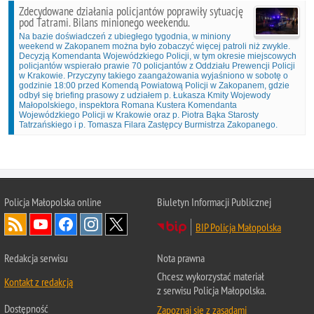
Zdecydowane działania policjantów poprawiły sytuację
pod Tatrami. Bilans minionego weekendu.
Na bazie doświadczeń z ubiegłego tygodnia, w miniony
weekend w Zakopanem można było zobaczyć więcej patroli niż zwykle.
Decyzją Komendanta Wojewódzkiego Policji, w tym okresie miejscowych
policjantów wspierało prawie 70 policjantów z Oddziału Prewencji Policji
w Krakowie. Przyczyny takiego zaangażowania wyjaśniono w sobotę o
godzinie 18:00 przed Komendą Powiatową Policji w Zakopanem, gdzie
odbył się briefing prasowy z udziałem p. Łukasza Kmity Wojewody
Małopolskiego, inspektora Romana Kustera Komendanta
Wojewódzkiego Policji w Krakowie oraz p. Piotra Bąka Starosty
Tatrzańskiego i p. Tomasza Filara Zastępcy Burmistrza Zakopanego.
Policja Małopolska online
Biuletyn Informacji Publicznej
BIP Policja Małopolska
Redakcja serwisu
Nota prawna
Chcesz wykorzystać materiał
Kontakt z redakcją
z serwisu Policja Małopolska.
Dostępność
Zapoznaj się z zasadami