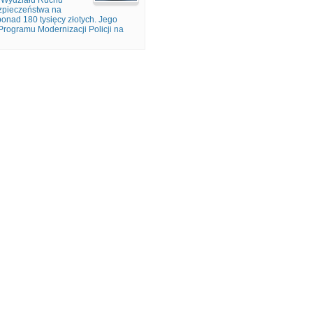
m Wydziału Ruchu
zpieczeństwa na
nad 180 tysięcy złotych. Jego
rogramu Modernizacji Policji na