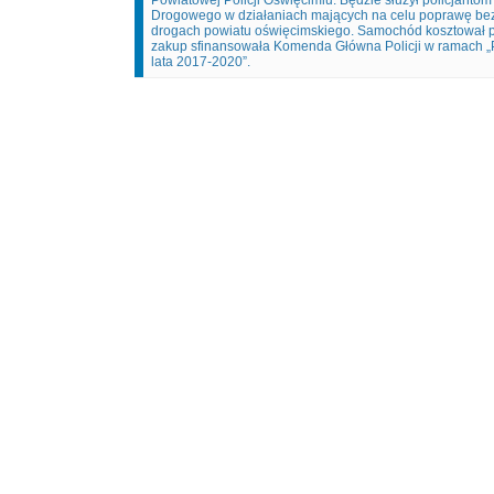
Powiatowej Policji Oświęcimiu. Będzie służył policjanto
Drogowego w działaniach mających na celu poprawę be
drogach powiatu oświęcimskiego. Samochód kosztował po
zakup sfinansowała Komenda Główna Policji w ramach „P
lata 2017-2020”.