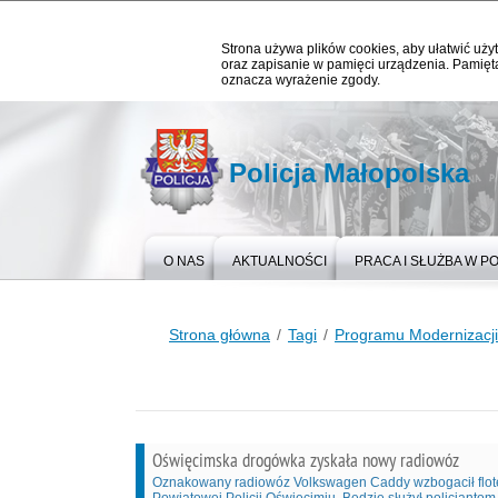
Strona używa plików cookies, aby ułatwić użyt
oraz zapisanie w pamięci urządzenia. Pamięta
oznacza wyrażenie zgody.
Policja Małopolska
O NAS
AKTUALNOŚCI
PRACA I SŁUŻBA W PO
Strona główna
Tagi
Programu Modernizacji 
Oświęcimska drogówka zyskała nowy radiowóz
Oznakowany radiowóz Volkswagen Caddy wzbogacił flo