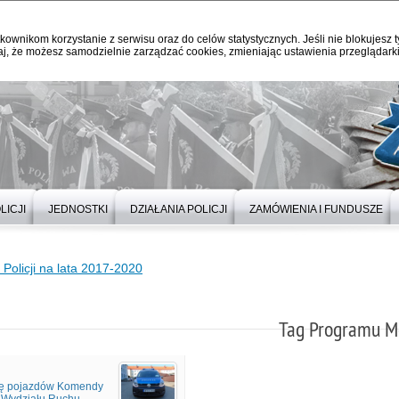
kownikom korzystanie z serwisu oraz do celów statystycznych. Jeśli nie blokujesz t
j, że możesz samodzielnie zarządzać cookies, zmieniając ustawienia przeglądarki
LICJI
JEDNOSTKI
DZIAŁANIA POLICJI
ZAMÓWIENIA I FUNDUSZE
Policji na lata 2017-2020
Tag Programu Mo
tę pojazdów Komendy