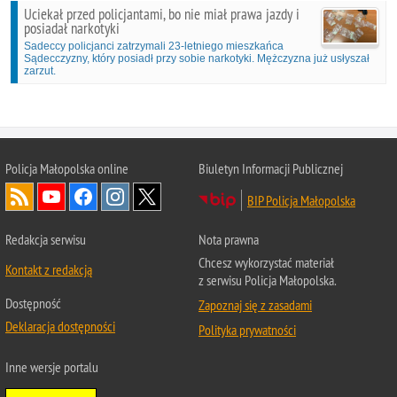
Uciekał przed policjantami, bo nie miał prawa jazdy i
posiadał narkotyki
Sadeccy policjanci zatrzymali 23-letniego mieszkańca
Sądecczyzny, który posiadł przy sobie narkotyki. Mężczyzna już usłyszał
zarzut.
Policja Małopolska online
Biuletyn Informacji Publicznej
BIP Policja Małopolska
Redakcja serwisu
Nota prawna
Chcesz wykorzystać materiał
Kontakt z redakcją
z serwisu Policja Małopolska.
Dostępność
Zapoznaj się z zasadami
Deklaracja dostępności
Polityka prywatności
Inne wersje portalu