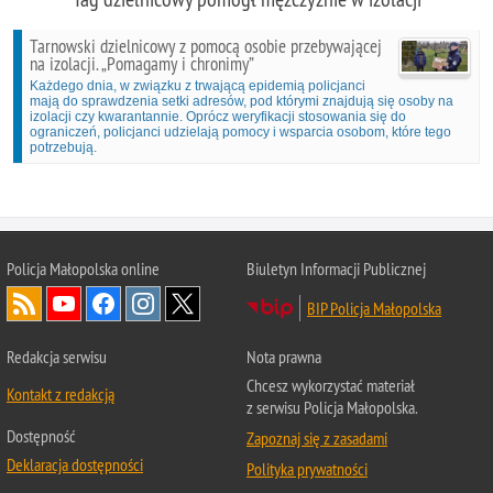
Tarnowski dzielnicowy z pomocą osobie przebywającej
na izolacji. „Pomagamy i chronimy”
Każdego dnia, w związku z trwającą epidemią policjanci
mają do sprawdzenia setki adresów, pod którymi znajdują się osoby na
izolacji czy kwarantannie. Oprócz weryfikacji stosowania się do
ograniczeń, policjanci udzielają pomocy i wsparcia osobom, które tego
potrzebują.
Policja Małopolska online
Biuletyn Informacji Publicznej
BIP Policja Małopolska
Redakcja serwisu
Nota prawna
Chcesz wykorzystać materiał
Kontakt z redakcją
z serwisu Policja Małopolska.
Dostępność
Zapoznaj się z zasadami
Deklaracja dostępności
Polityka prywatności