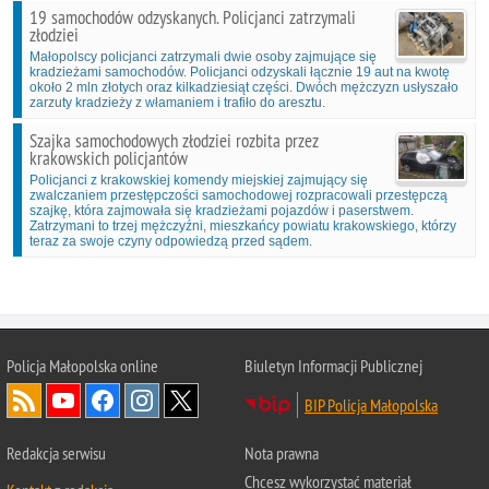
19 samochodów odzyskanych. Policjanci zatrzymali
złodziei
Małopolscy policjanci zatrzymali dwie osoby zajmujące się
kradzieżami samochodów. Policjanci odzyskali łącznie 19 aut na kwotę
około 2 mln złotych oraz kilkadziesiąt części. Dwóch mężczyzn usłyszało
zarzuty kradzieży z włamaniem i trafiło do aresztu.
Szajka samochodowych złodziei rozbita przez
krakowskich policjantów
Policjanci z krakowskiej komendy miejskiej zajmujący się
zwalczaniem przestępczości samochodowej rozpracowali przestępczą
szajkę, która zajmowała się kradzieżami pojazdów i paserstwem.
Zatrzymani to trzej mężczyźni, mieszkańcy powiatu krakowskiego, którzy
teraz za swoje czyny odpowiedzą przed sądem.
Policja Małopolska online
Biuletyn Informacji Publicznej
BIP Policja Małopolska
Redakcja serwisu
Nota prawna
Chcesz wykorzystać materiał